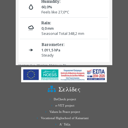
Σελίδες
DoCheck project
e-VET project
Values In Peace project
Vocational Highschool of Kaisariani
Α΄ Τάξη