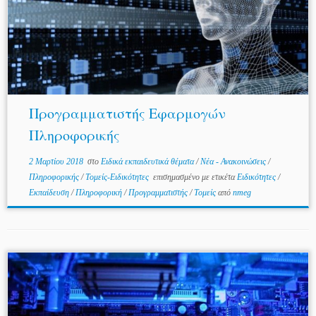
Προγραμματιστής Εφαρμογών
Πληροφορικής
2 Μαρτίου 2018
στο
Ειδικά εκπαιδευτικά θέματα
/
Νέα - Ανακοινώσεις
/
Πληροφορικής
/
Τομείς-Ειδικότητες
επισημασμένο με ετικέτα
Ειδικότητες
/
Εκπαίδευση
/
Πληροφορική
/
Προγραμματιστής
/
Τομείς
από
nmeg