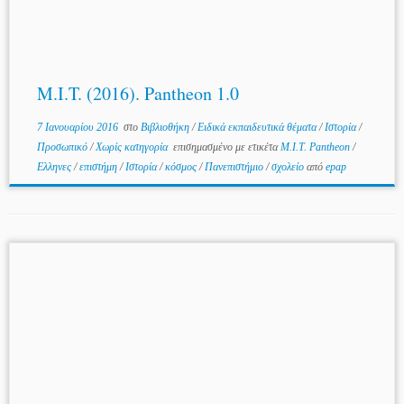
M.I.T. (2016). Pantheon 1.0
7 Ιανουαρίου 2016
στο
Βιβλιοθήκη
/
Ειδικά εκπαιδευτικά θέματα
/
Ιστορία
/
Προσωπικό
/
Χωρίς κατηγορία
επισημασμένο με ετικέτα
M.I.T. Pantheon
/
Ελληνες
/
επιστήμη
/
Ιστορία
/
κόσμος
/
Πανεπιστήμιο
/
σχολείο
από
epap