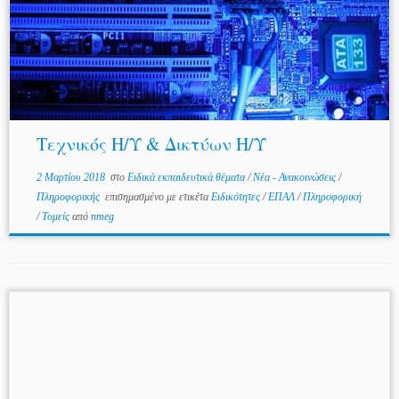
Τεχνικός Η/Υ & Δικτύων Η/Υ
2 Μαρτίου 2018
στο
Ειδικά εκπαιδευτικά θέματα
/
Νέα - Ανακοινώσεις
/
Πληροφορικής
επισημασμένο με ετικέτα
Ειδικότητες
/
ΕΠΑΛ
/
Πληροφορική
/
Τομείς
από
nmeg