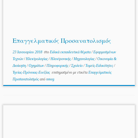
Επαγγελματικός Προσανατολισμός
23 Ιανουαρίου 2018
στο
Ειδικά εκπαιδευτικά θέματα
/
Εφαρμοσμένων
Τεχνών
/
Ηλεκτρολογίας
/
Ηλεκτρονικής
/
Μηχανολογίας
/
Οικονομία &
Διοίκηση
/
Οχημάτων
/
Πληροφορικής
/
Σχολείο
/
Τομείς-Ειδικότητες
/
Υγείας-Πρόνοιας-Ευεξίας
επισημασμένο με ετικέτα
Επαγγελματικός
Προσανατολισμός
από
nmeg