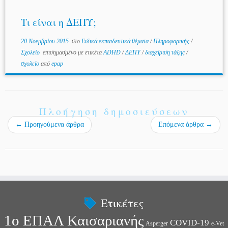
Τι είναι η ΔΕΠΥ;
20 Νοεμβρίου 2015
στο
Ειδικά εκπαιδευτικά θέματα
/
Πληροφορικής
/
Σχολείο
επισημασμένο με ετικέτα
ADHD
/
ΔΕΠΥ
/
διαχείριση τάξης
/
σχολείο
από
epap
Πλοήγηση δημοσιεύσεων
←
Προηγούμενα άρθρα
Επόμενα άρθρα
→
Ετικέτες
1ο ΕΠΑΛ Καισαριανής
COVID-19
Asperger
e-Vet