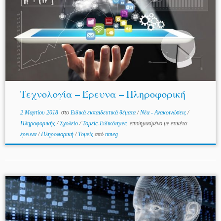
Τεχνολογία – Έρευνα – Πληροφορική
2 Μαρτίου 2018
στο
Ειδικά εκπαιδευτικά θέματα
/
Νέα - Ανακοινώσεις
/
Πληροφορικής
/
Σχολείο
/
Τομείς-Ειδικότητες
επισημασμένο με ετικέτα
έρευνα
/
Πληροφορική
/
Τομείς
από
nmeg