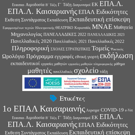
ΕΠΑ.Λ.
ΕΚ
Αιμοδοσία
Γ΄ Τάξη
Erasmus
Διαγωνισμοί
Β΄ Τάξη
ΕΠΑ.Λ. Καισαριανής
Ειδικότητες
ΕΠΑΛ
Εκπαιδευτική επίσκεψη
Εκθεση Συντάγματος
Εκπαίδευση
ΜΝΑΕ
Μαθητεία
ΘΕΑΤΡΙΚΟ
Κορωναϊός
Εφαρμοσμένων τεχνών
Ηλεκτρονικής
Μηχανολογίας
ΠΑΝΕΛΛΑΔΙΚΕΣ 2022
ΠΑΝΕΛΛΑΔΙΚΕΣ 2023
Πανελλαδικές 2020
Πανελλαδικές 2022
Πανελλαδικές 2021
Πληροφορική
Τομείς
ΣΧΟΛΕΣ ΣΤΡΑΤΙΩΤΙΚΕΣ
Ψυκτικός
εκδήλωση
Ωρολόγιο Πρόγραμμα
εγγραφές
εθνική γιορτή
εκπαιδευτικοί
εργασίες μαθητών
μάθημα
εργασίες μαθητών πληροφορικής
σχολείο
μαθητές
τάξη
πανελλαδικές
Ετικέτες
1ο ΕΠΑΛ Καισαριανής
COVID-19
Asperger
e-Vet
ΕΠΑ.Λ.
ΕΚ
Αιμοδοσία
Γ΄ Τάξη
Erasmus
Διαγωνισμοί
Β΄ Τάξη
ΕΠΑ.Λ. Καισαριανής
Ειδικότητες
ΕΠΑΛ
Εκπαιδευτική επίσκεψη
Εκθεση Συντάγματος
Εκπαίδευση