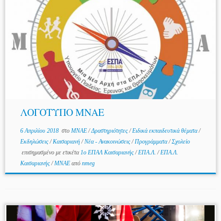
ΛΟΓΟΤΥΠΟ ΜΝΑΕ
6 Απριλίου 2018
στο
MNAE
/
Δραστηριότητες
/
Ειδικά εκπαιδευτικά θέματα
/
Εκδηλώσεις
/
Καισαριανή
/
Νέα - Ανακοινώσεις
/
Προγράμματα
/
Σχολείο
επισημασμένο με ετικέτα
1ο ΕΠΑΛ Καισαριανής
/
ΕΠΑ.Λ.
/
ΕΠΑ.Λ.
Καισαριανής
/
ΜΝΑΕ
από
nmeg