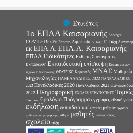
Ετικέτες
1ο ΕΠΑΛ Καισαριανής
Asperger
COVID-19
Αιμοδοσία
Γ΄ Τάξη
e-Vet
Erasmus
Διαγωνισμ
Β΄ Τάξη
ΕΠΑ.Λ. Καισαριανής
ΕΠΑ.Λ.
ΕΚ
Ειδικότητες
ΕΠΑΛ
Εκθεση Συντάγματος
Εκπαιδευτική επίσκεψη
Εκπαίδευση
Εφαρμοσμένων
ΜΝΑΕ
Μαθητεία
ΘΕΑΤΡΙΚΟ
Κορωναϊός
τεχνών
Ηλεκτρονικής
Μηχανολογίας
ΠΑΝΕΛΛΑΔΙΚΕΣ 2022
ΠΑΝΕΛΛΑΔΙΚΕΣ
Πανελλαδικές 2020
Πανελλαδικ
Πανελλαδικές 2021
2023
Πληροφορική
Τομείς
2022
ΣΧΟΛΕΣ ΣΤΡΑΤΙΩΤΙΚΕΣ
Ωρολόγιο Πρόγραμμα
εγγραφές
εθνική γιορτ
Ψυκτικός
εκδήλωση
εκπαιδευτικοί
εργασίες μαθητών
εργασίες
μαθητές
μάθημα
πανελλαδικές
μαθητών πληροφορικής
σχολείο
τάξη