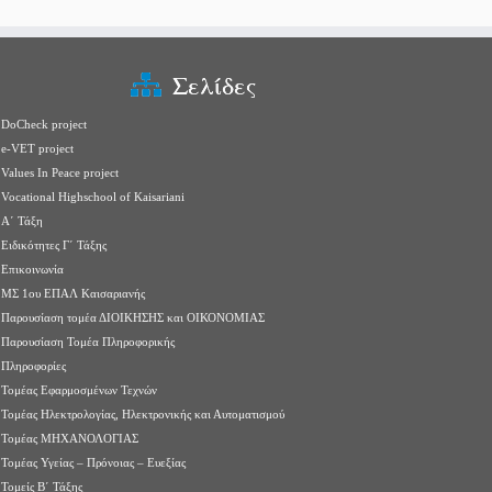
Σελίδες
DoCheck project
e-VET project
Values In Peace project
Vocational Highschool of Kaisariani
Α΄ Τάξη
Ειδικότητες Γ΄ Τάξης
Επικοινωνία
ΜΣ 1ου ΕΠΑΛ Καισαριανής
Παρουσίαση τομέα ΔΙΟΙΚΗΣΗΣ και ΟΙΚΟΝΟΜΙΑΣ
Παρουσίαση Τομέα Πληροφορικής
Πληροφορίες
Τομέας Εφαρμοσμένων Τεχνών
Τομέας Ηλεκτρολογίας, Ηλεκτρονικής και Αυτοματισμού
Τομέας ΜΗΧΑΝΟΛΟΓΙΑΣ
Τομέας Υγείας – Πρόνοιας – Ευεξίας
Τομείς Β΄ Τάξης