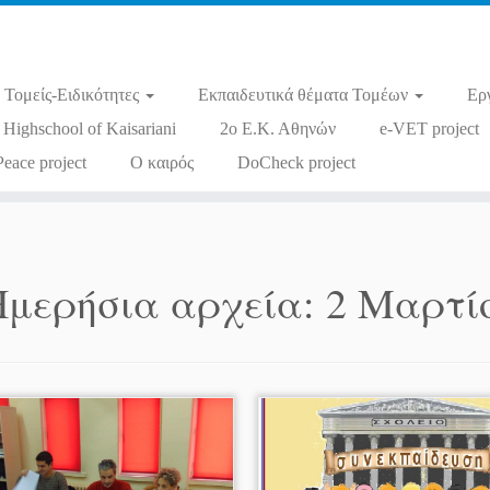
Τομείς-Ειδικότητες
Εκπαιδευτικά θέματα Τομέων
Ερ
 Highschool of Kaisariani
2ο Ε.Κ. Αθηνών
e-VET project
Peace project
Ο καιρός
DoCheck project
Ημερήσια αρχεία:
2 Μαρτί