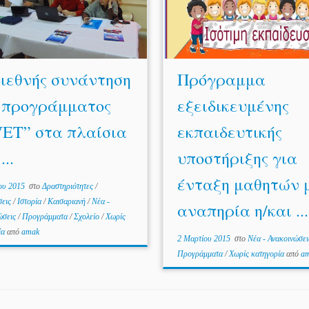
διεθνής συνάντηση
Πρόγραμμα
 προγράμματος
εξειδικευμένης
VET” στα πλαίσια
εκπαιδευτικής
...
υποστήριξης για
ένταξη μαθητών 
ου 2015
στο
Δραστηριότητες
/
σεις
/
Ιστορία
/
Καισαριανή
/
Νέα -
αναπηρία η/και ...
ώσεις
/
Προγράμματα
/
Σχολείο
/
Χωρίς
ία
από
amak
2 Μαρτίου 2015
στο
Νέα - Ανακοινώσε
Προγράμματα
/
Χωρίς κατηγορία
από
a