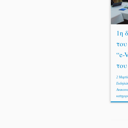
1η 
του
“e-
του 
2 Μαρτί
Εκδηλώ
Ανακοιν
κατηγορ