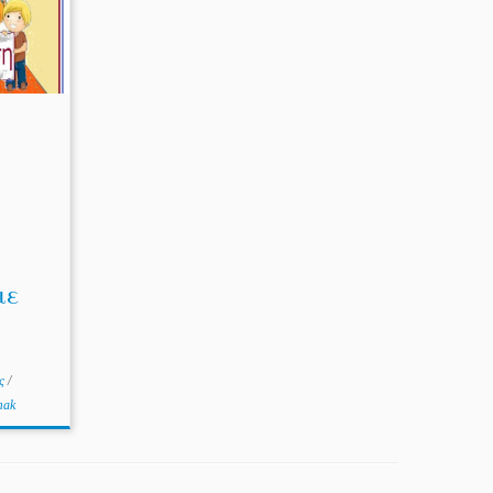
με
ις
/
mak