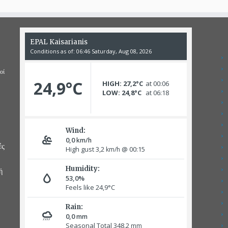
οί
ές
ή