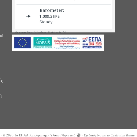
οί
ές
ή
·
© 2026
1ο ΕΠΑΛ Καισαριανής
·
Υλοποιήθηκε από
·
Σχεδιασμένο με το
Customizr theme
·