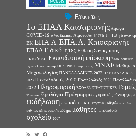
Ετικέτες
1ο ΕΠΑΛ Καισαριανής
Asperger
COVID-19
Αιμοδοσία
Γ΄ Τάξη
e-Vet
Erasmus
Διαγωνισμ
Β΄ Τάξη
ΕΠΑ.Λ. Καισαριανής
ΕΠΑ.Λ.
ΕΚ
Ειδικότητες
ΕΠΑΛ
Εκθεση Συντάγματος
Εκπαιδευτική επίσκεψη
Εκπαίδευση
Εφαρμοσμένων
ΜΝΑΕ
Μαθητεία
ΘΕΑΤΡΙΚΟ
Κορωναϊός
τεχνών
Ηλεκτρονικής
Μηχανολογίας
ΠΑΝΕΛΛΑΔΙΚΕΣ 2022
ΠΑΝΕΛΛΑΔΙΚΕΣ
Πανελλαδικές 2020
Πανελλαδικ
Πανελλαδικές 2021
2023
Πληροφορική
Τομείς
2022
ΣΧΟΛΕΣ ΣΤΡΑΤΙΩΤΙΚΕΣ
Ωρολόγιο Πρόγραμμα
εγγραφές
εθνική γιορτ
Ψυκτικός
εκδήλωση
εκπαιδευτικοί
εργασίες μαθητών
εργασίες
μαθητές
μάθημα
πανελλαδικές
μαθητών πληροφορικής
σχολείο
τάξη