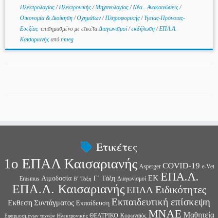
Ηλεκτρολογίας
/
Ηλεκτρονικής
/
Μηχανολογίας
/
Νέα - Ανακοινώσεις
/
Οικονομία & Διοίκηση
/
Οχημάτων
/
Πληροφορικής
/
Υγείας-Πρόνοιας-
Ευεξίας
επισημασμένο με ετικέτα
Διαγωνισμοί
/
εκδήλωση
/
ΕΠΑ.Λ.
Καισαριανής
από
nmeg
Ετικέτες
1ο ΕΠΑΛ Καισαριανής
COVID-19
Asperger
e-Vet
ΕΠΑ.Λ.
ΕΚ
Αιμοδοσία
Γ΄ Τάξη
Erasmus
Διαγωνισμοί
Β΄ Τάξη
ΕΠΑ.Λ. Καισαριανής
Ειδικότητες
ΕΠΑΛ
Εκπαιδευτική επίσκεψη
Εκθεση Συντάγματος
Εκπαίδευση
ΜΝΑΕ
Μαθητεία
ΘΕΑΤΡΙΚΟ
Κορωναϊός
Εφαρμοσμένων τεχνών
Ηλεκτρονικής