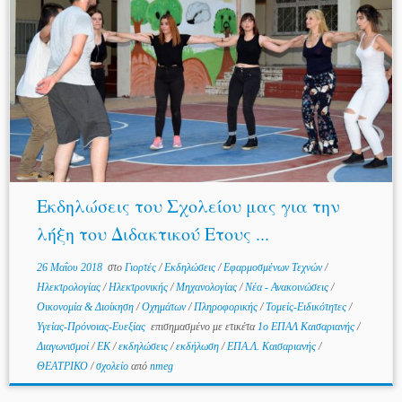
Εκδηλώσεις του Σχολείου μας για την
λήξη του Διδακτικού Ετους ...
26 Μαΐου 2018
στο
Γιορτές
/
Εκδηλώσεις
/
Εφαρμοσμένων Τεχνών
/
Ηλεκτρολογίας
/
Ηλεκτρονικής
/
Μηχανολογίας
/
Νέα - Ανακοινώσεις
/
Οικονομία & Διοίκηση
/
Οχημάτων
/
Πληροφορικής
/
Τομείς-Ειδικότητες
/
Υγείας-Πρόνοιας-Ευεξίας
επισημασμένο με ετικέτα
1ο ΕΠΑΛ Καισαριανής
/
Διαγωνισμοί
/
ΕΚ
/
εκδηλώσεις
/
εκδήλωση
/
ΕΠΑ.Λ. Καισαριανής
/
ΘΕΑΤΡΙΚΟ
/
σχολείο
από
nmeg