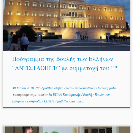
Πρόγραμμα της Βουλής των Ελλήνων
ου
“ΑΝΤΙΣΤΑΘΕΊΤΕ” με συμμετοχή του 1
...
30 Μαΐου 2018
στο
Δραστηριότητες
/
Νέα - Ανακοινώσεις
/
Προγράμματα
επισημασμένο με ετικέτα
1ο ΕΠΑΛ Καισαριανής
/
Βουλή
/
Βουλή των
Ελλήνων
/
εκδήλωση
/
ΕΠΑ.Λ.
/
μαθητές
από
nmeg