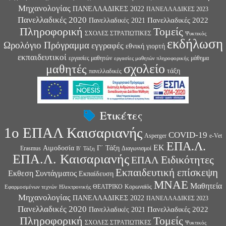
Μηχανολογίας
ΠΑΝΕΛΛΑΔΙΚΕΣ 2022
ΠΑΝΕΛΛΑΔΙΚΕΣ 2023
Πανελλαδικές 2020
Πανελλαδικές 2022
Πανελλαδικές 2021
Πληροφορική
Τομείς
ΣΧΟΛΕΣ ΣΤΡΑΤΙΩΤΙΚΕΣ
Ψυκτικός
εκδήλωση
Ωρολόγιο Πρόγραμμα
εγγραφές
εθνική γιορτή
εκπαιδευτικοί
εργασίες μαθητών
μάθημα
εργασίες μαθητών πληροφορικής
σχολείο
μαθητές
τάξη
πανελλαδικές
Ετικέτες
1ο ΕΠΑΛ Καισαριανής
COVID-19
Asperger
e-Vet
ΕΠΑ.Λ.
ΕΚ
Αιμοδοσία
Γ΄ Τάξη
Erasmus
Διαγωνισμοί
Β΄ Τάξη
ΕΠΑ.Λ. Καισαριανής
Ειδικότητες
ΕΠΑΛ
Εκπαιδευτική επίσκεψη
Εκθεση Συντάγματος
Εκπαίδευση
ΜΝΑΕ
Μαθητεία
ΘΕΑΤΡΙΚΟ
Κορωναϊός
Εφαρμοσμένων τεχνών
Ηλεκτρονικής
Μηχανολογίας
ΠΑΝΕΛΛΑΔΙΚΕΣ 2022
ΠΑΝΕΛΛΑΔΙΚΕΣ 2023
Πανελλαδικές 2020
Πανελλαδικές 2022
Πανελλαδικές 2021
Πληροφορική
Τομείς
ΣΧΟΛΕΣ ΣΤΡΑΤΙΩΤΙΚΕΣ
Ψυκτικός