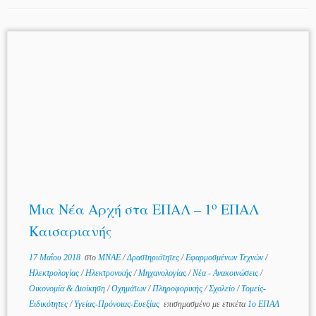
ο
Μια Νέα Αρχή στα ΕΠΑΛ – 1
ΕΠΑΛ
Καισαριανής
17 Μαΐου 2018
στο
MNAE
/
Δραστηριότητες
/
Εφαρμοσμένων Τεχνών
/
Ηλεκτρολογίας
/
Ηλεκτρονικής
/
Μηχανολογίας
/
Νέα - Ανακοινώσεις
/
Οικονομία & Διοίκηση
/
Οχημάτων
/
Πληροφορικής
/
Σχολείο
/
Τομείς-
Ειδικότητες
/
Υγείας-Πρόνοιας-Ευεξίας
επισημασμένο με ετικέτα
1ο ΕΠΑΛ