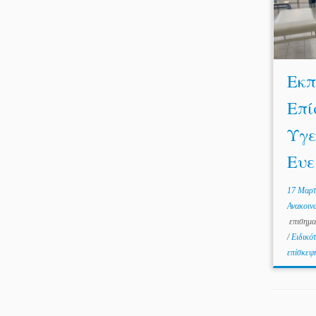
Εκπ
Επί
Υγε
Ευε
17 Μαρτ
Ανακοιν
επισημα
/
Ειδικό
επίσκε