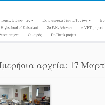
Τομείς-Ειδικότητες
Εκπαιδευτικά θέματα Τομέων
Ερ
 Highschool of Kaisariani
2ο Ε.Κ. Αθηνών
e-VET project
Peace project
Ο καιρός
DoCheck project
Ημερήσια αρχεία:
17 Μαρτ