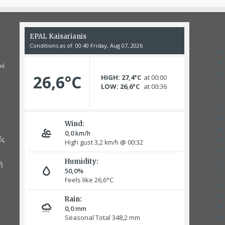
οί
ές
ή