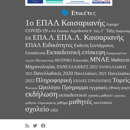
Ετικέτες
1ο ΕΠΑΛ Καισαριανής
Asperger
COVID-19
Αιμοδοσία
Γ΄ Τάξη
e-Vet
Erasmus
Διαγωνισμ
Β΄ Τάξη
ΕΠΑ.Λ. Καισαριανής
ΕΠΑ.Λ.
ΕΚ
Ειδικότητες
ΕΠΑΛ
Εκθεση Συντάγματος
Εκπαιδευτική επίσκεψη
Εκπαίδευση
Εφαρμοσμένων
ΜΝΑΕ
Μαθητεία
ΘΕΑΤΡΙΚΟ
Κορωναϊός
τεχνών
Ηλεκτρονικής
Μηχανολογίας
ΠΑΝΕΛΛΑΔΙΚΕΣ 2022
ΠΑΝΕΛΛΑΔΙΚΕΣ
Πανελλαδικές 2020
Πανελλαδικ
Πανελλαδικές 2021
2023
Πληροφορική
Τομείς
2022
ΣΧΟΛΕΣ ΣΤΡΑΤΙΩΤΙΚΕΣ
Ωρολόγιο Πρόγραμμα
εγγραφές
εθνική γιορτ
Ψυκτικός
εκδήλωση
εκπαιδευτικοί
εργασίες μαθητών
εργασίες
μαθητές
μάθημα
πανελλαδικές
μαθητών πληροφορικής
σχολείο
τάξη