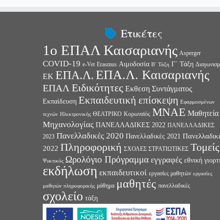
Ετικέτες
1ο ΕΠΑΛ Καισαριανής
Asperger
COVID-19
Αιμοδοσία
Γ΄ Τάξη
e-Vet
Erasmus
Διαγωνισμ
Β΄ Τάξη
ΕΠΑ.Λ. Καισαριανής
ΕΠΑ.Λ.
ΕΚ
Ειδικότητες
ΕΠΑΛ
Εκθεση Συντάγματος
Εκπαιδευτική επίσκεψη
Εκπαίδευση
Εφαρμοσμένων
ΜΝΑΕ
Μαθητεία
ΘΕΑΤΡΙΚΟ
Κορωναϊός
τεχνών
Ηλεκτρονικής
Μηχανολογίας
ΠΑΝΕΛΛΑΔΙΚΕΣ 2022
ΠΑΝΕΛΛΑΔΙΚΕΣ
Πανελλαδικές 2020
Πανελλαδικ
Πανελλαδικές 2021
2023
Πληροφορική
Τομείς
2022
ΣΧΟΛΕΣ ΣΤΡΑΤΙΩΤΙΚΕΣ
Ωρολόγιο Πρόγραμμα
εγγραφές
εθνική γιορτ
Ψυκτικός
εκδήλωση
εκπαιδευτικοί
εργασίες μαθητών
εργασίες
μαθητές
μάθημα
πανελλαδικές
μαθητών πληροφορικής
σχολείο
τάξη