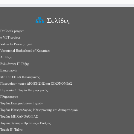
Σελίδες
DoCheck project
e-VET project
Values In Peace project
Vocational Highschool of Kaisariani
Α΄ Τάξη
Ειδικότητες Γ΄ Τάξης
Επικοινωνία
ΜΣ 1ου ΕΠΑΛ Καισαριανής
Παρουσίαση τομέα ΔΙΟΙΚΗΣΗΣ και ΟΙΚΟΝΟΜΙΑΣ
Παρουσίαση Τομέα Πληροφορικής
Πληροφορίες
Τομέας Εφαρμοσμένων Τεχνών
Τομέας Ηλεκτρολογίας, Ηλεκτρονικής και Αυτοματισμού
Τομέας ΜΗΧΑΝΟΛΟΓΙΑΣ
Τομέας Υγείας – Πρόνοιας – Ευεξίας
Τομείς Β΄ Τάξης