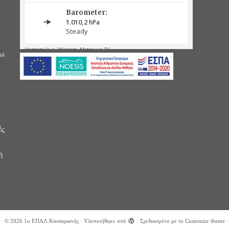
οί
ές
ή
·
© 2026
1ο ΕΠΑΛ Καισαριανής
·
Υλοποιήθηκε από
·
Σχεδιασμένο με το
Customizr theme
·