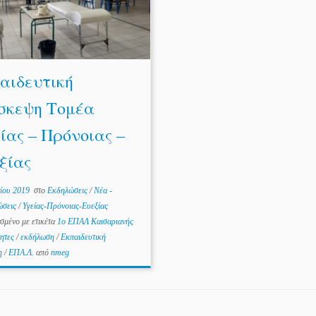
αιδευτική
σκεψη Τομέα
ίας – Πρόνοιας –
ξίας
ίου 2019
στο
Εκδηλώσεις
/
Νέα -
ώσεις
/
Υγείας-Πρόνοιας-Ευεξίας
σμένο με ετικέτα
1ο ΕΠΑΛ Καισαριανής
τητες
/
εκδήλωση
/
Εκπαιδευτική
ψη
/
ΕΠΑ.Λ.
από
nmeg