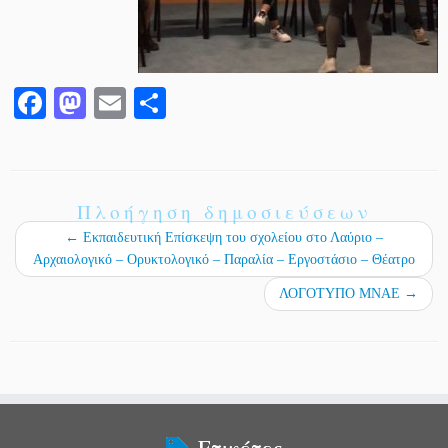
Fa
M
E
Μ
ce
as
m
οι
bo
to
ail
ρ
ok
do
α
Πλοήγηση δημοσιεύσεων
n
στ
←
Εκπαιδευτική Επίσκεψη του σχολείου στο Λαύριο –
εί
Αρχαιολογικό – Ορυκτολογικό – Παραλία – Εργοστάσιο – Θέατρο
τε
ΛΟΓΟΤΥΠΟ ΜΝΑΕ
→
Ετικέτες