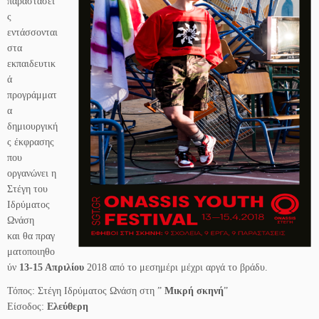
παραστάσει
ς
εντάσσονται
στα
εκπαιδευτικ
ά
προγράμματ
α
δημιουργική
ς έκφρασης
που
οργανώνει η
Στέγη του
Ιδρύματος
Ωνάση
και θα πραγ
ματοποιηθο
ύν
13-15 Απριλίου
2018 από το μεσημέρι μέχρι αργά το βράδυ.
Τόπος: Στέγη Ιδρύματος Ωνάση στη ”
Μικρή σκηνή
”
Είσοδος:
Ελεύθερη