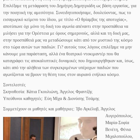
Επιλέξαμε τη μετάφραση του Δημήτρη Δημητριάδη ως βάση εργασίας, για
την ποιητική της αμεσότητα. Συνειδητοποιήσαμε, δουλεύοντας, πως το
εισαγωγικό κείμενο του ίδιου, με τίτλο «Ο θρίαμβος της αποτυχίας»,
αποτύπωνε όχι μόνο τη δική του αγωνία απέναντι στην προσπάθεια να
μιλήσει για την Ορέστεια με όρους σημερινούς, αλλά και τη δική μας,
στην προσπάθειά μας να μεταδώσουμε κάτι από τον μυστικό της κόσμο
στο τώρα αυτών των παιδιών. Γι? αυτούς τους λόγους επιλέξαμε να μην
κάνουμε μια παράσταση, αλλά ένα θεατρικό ντοκιμαντέρ που θα
καταγράφει τις αποκαλυπτικές δυναμικές που δημιουργήθηκαν και, ίσως,
κάτι από την αλήθεια των συγκεκριμένων υπέροχων παιδιών που
αγωνίζονται να βρουν τη θέση τους στον αυριανό ενήλικο κόσμο.
Συντελεστές
Σκηνοθεσία: Κάτια Γκουλιώνη, Άγγελος Φραντζής
Υπεύθυνοι καθηγητές: Εύη Μίχα & Διονύσης Τσάμης
Συμμετέχουν οι μαθη
τές κ
αι μαθήτριες: Ίβο Αγκέλοβ, Άγγελος
Αυγερόπουλος,
Μαρία-Σοφία
Βενέτη, Φένια
Μιχαλοπούλου,