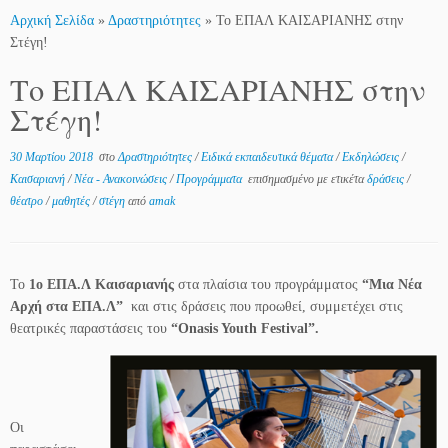
Αρχική Σελίδα
»
Δραστηριότητες
»
Το ΕΠΑΛ ΚΑΙΣΑΡΙΑΝΗΣ στην
Στέγη!
Το ΕΠΑΛ ΚΑΙΣΑΡΙΑΝΗΣ στην
Στέγη!
30 Μαρτίου 2018
στο
Δραστηριότητες
/
Ειδικά εκπαιδευτικά θέματα
/
Εκδηλώσεις
/
Καισαριανή
/
Νέα - Ανακοινώσεις
/
Προγράμματα
επισημασμένο με ετικέτα
δράσεις
/
θέατρο
/
μαθητές
/
στέγη
από
amak
Το
1ο ΕΠΑ.Λ Καισαριανής
στα πλαίσια του προγράμματος
“Μια Νέα
Αρχή στα ΕΠΑ.Λ”
και στις δράσεις που προωθεί, συμμετέχει στις
θεατρικές παραστάσεις του
“Onasis Youth Festival”.
Οι