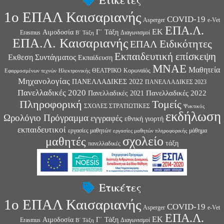
1ο ΕΠΑΛ Καισαριανής
COVID-19
Asperger
e-Vet
ΕΠΑ.Λ.
ΕΚ
Αιμοδοσία
Γ΄ Τάξη
Erasmus
Διαγωνισμοί
Β΄ Τάξη
ΕΠΑ.Λ. Καισαριανής
Ειδικότητες
ΕΠΑΛ
Εκπαιδευτική επίσκεψη
Εκθεση Συντάγματος
Εκπαίδευση
ΜΝΑΕ
Μαθητεία
ΘΕΑΤΡΙΚΟ
Κορωναϊός
Εφαρμοσμένων τεχνών
Ηλεκτρονικής
Μηχανολογίας
ΠΑΝΕΛΛΑΔΙΚΕΣ 2022
ΠΑΝΕΛΛΑΔΙΚΕΣ 2023
Πανελλαδικές 2020
Πανελλαδικές 2022
Πανελλαδικές 2021
Πληροφορική
Τομείς
ΣΧΟΛΕΣ ΣΤΡΑΤΙΩΤΙΚΕΣ
Ψυκτικός
εκδήλωση
Ωρολόγιο Πρόγραμμα
εγγραφές
εθνική γιορτή
εκπαιδευτικοί
εργασίες μαθητών
μάθημα
εργασίες μαθητών πληροφορικής
σχολείο
μαθητές
τάξη
πανελλαδικές
Ετικέτες
1ο ΕΠΑΛ Καισαριανής
COVID-19
Asperger
e-Vet
ΕΠΑ.Λ.
ΕΚ
Αιμοδοσία
Γ΄ Τάξη
Erasmus
Διαγωνισμοί
Β΄ Τάξη