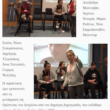
Αλεξάνδρα
Μολντοβάν,
Άγγελος
Ντουράι, Μαρία
Ροδίτου, Νίνα
Σαρμαζανισβίλι,
Μπλεντάρ
Σούλα, Νίκος
Σταυρόπουλος,
Δημήτρης
Τζεμανάκης,
Άννα Τσιτσάνζε,
Γιώργος
Ψυλλίδης
Η παράσταση
έχει εμπνευστεί
από τη
μετάφραση της
Ορέστειας του Αισχύλου από τον Δημήτρη Δημητριάδη, που εκδόθηκε