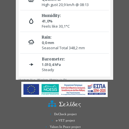
Σελίδες
DoCheck project
e-VET project
Values In Peace project