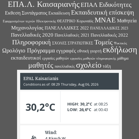
ΕΠΑ.Λ. Καισαριανής
Ειδικότητες
ΕΠΑΛ
Εκπαιδευτική επίσκεψη
Εκθεση Συντάγματος
Εκπαίδευση
ΜΝΑΕ
Μαθητεία
ΘΕΑΤΡΙΚΟ
Κορωναϊός
Εφαρμοσμένων τεχνών
Ηλεκτρονικής
Μηχανολογίας
ΠΑΝΕΛΛΑΔΙΚΕΣ 2022
ΠΑΝΕΛΛΑΔΙΚΕΣ 2023
Πανελλαδικές 2020
Πανελλαδικές 2022
Πανελλαδικές 2021
Πληροφορική
Τομείς
ΣΧΟΛΕΣ ΣΤΡΑΤΙΩΤΙΚΕΣ
Ψυκτικός
εκδήλωση
Ωρολόγιο Πρόγραμμα
εγγραφές
εθνική γιορτή
εκπαιδευτικοί
εργασίες μαθητών
μάθημα
εργασίες μαθητών πληροφορικής
σχολείο
μαθητές
τάξη
πανελλαδικές