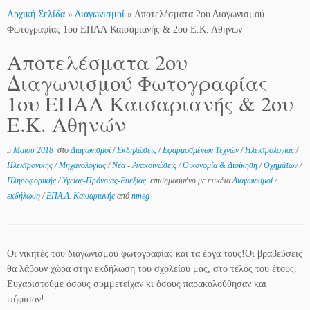
Αρχική Σελίδα
»
Διαγωνισμοί
»
Αποτελέσματα 2ου Διαγωνισμού
Φωτογραφίας 1ου ΕΠΑΛ Καισαριανής & 2ου Ε.Κ. Αθηνών
Αποτελέσματα 2ου
Διαγωνισμού Φωτογραφίας
1ου ΕΠΑΛ Καισαριανής & 2ου
Ε.Κ. Αθηνών
5 Μαΐου 2018
στο
Διαγωνισμοί
/
Εκδηλώσεις
/
Εφαρμοσμένων Τεχνών
/
Ηλεκτρολογίας
/
Ηλεκτρονικής
/
Μηχανολογίας
/
Νέα - Ανακοινώσεις
/
Οικονομία & Διοίκηση
/
Οχημάτων
/
Πληροφορικής
/
Υγείας-Πρόνοιας-Ευεξίας
επισημασμένο με ετικέτα
Διαγωνισμοί
/
εκδήλωση
/
ΕΠΑ.Λ. Καισαριανής
από
nmeg
Οι νικητές του διαγωνισμού φωτογραφίας και τα έργα τους!Οι βραβεύσεις
θα λάβουν χώρα στην εκδήλωση του σχολείου μας, στο τέλος του έτους.
Ευχαριστούμε όσους συμμετείχαν κι όσους παρακολούθησαν και
ψήφισαν!