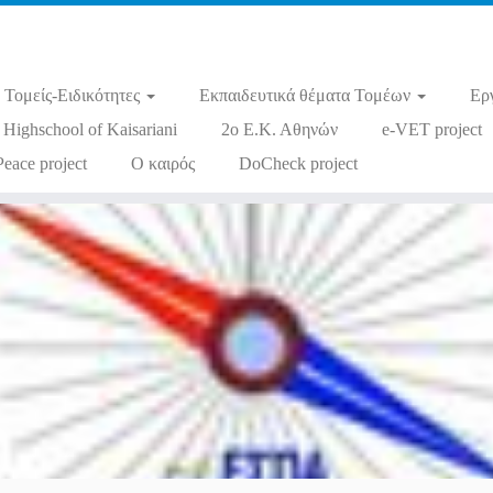
Τομείς-Ειδικότητες
Εκπαιδευτικά θέματα Τομέων
Ερ
 Highschool of Kaisariani
2ο Ε.Κ. Αθηνών
e-VET project
Peace project
Ο καιρός
DoCheck project