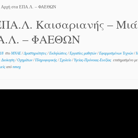
έα Αρχή στα ΕΠΑ.Λ. – ΦΑΕΘΩΝ
ΠΑ.Λ. Καισαριανής – Μιά
Α.Λ. – ΦΑΕΘΩΝ
018
στο
MNAE
/
Δραστηριότητες
/
Εκδηλώσεις
/
Εργασίες μαθητών
/
Εφαρμοσμένων Τεχνών
/
Η
& Διοίκηση
/
Οχημάτων
/
Πληροφορικής
/
Σχολείο
/
Υγείας-Πρόνοιας-Ευεξίας
επισημασμένο με
μείς
από
nmeg