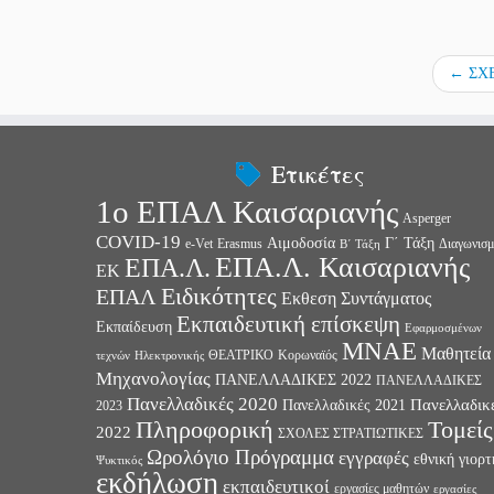
o
←
ΣΧΕ
Ετικέτες
1ο ΕΠΑΛ Καισαριανής
Asperger
COVID-19
Αιμοδοσία
Γ΄ Τάξη
e-Vet
Erasmus
Διαγωνισμ
Β΄ Τάξη
ΕΠΑ.Λ. Καισαριανής
ΕΠΑ.Λ.
ΕΚ
Ειδικότητες
ΕΠΑΛ
Εκθεση Συντάγματος
Εκπαιδευτική επίσκεψη
Εκπαίδευση
Εφαρμοσμένων
ΜΝΑΕ
Μαθητεία
ΘΕΑΤΡΙΚΟ
Κορωναϊός
τεχνών
Ηλεκτρονικής
Μηχανολογίας
ΠΑΝΕΛΛΑΔΙΚΕΣ 2022
ΠΑΝΕΛΛΑΔΙΚΕΣ
Πανελλαδικές 2020
Πανελλαδικ
Πανελλαδικές 2021
2023
Πληροφορική
Τομείς
2022
ΣΧΟΛΕΣ ΣΤΡΑΤΙΩΤΙΚΕΣ
Ωρολόγιο Πρόγραμμα
εγγραφές
εθνική γιορτ
Ψυκτικός
εκδήλωση
εκπαιδευτικοί
εργασίες μαθητών
εργασίες