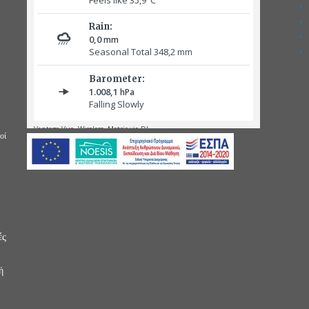
οί
ές
ή