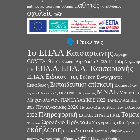
μαθητές
μάθημα
πανελλαδικές
μαθητών πληροφορικής
σχολείο
τάξη
Ετικέτες
1ο ΕΠΑΛ Καισαριανής
Asperger
COVID-19
Αιμοδοσία
Γ΄ Τάξη
e-Vet
Erasmus
Διαγωνισμ
Β΄ Τάξη
ΕΠΑ.Λ. Καισαριανής
ΕΠΑ.Λ.
ΕΚ
Ειδικότητες
ΕΠΑΛ
Εκθεση Συντάγματος
Εκπαιδευτική επίσκεψη
Εκπαίδευση
Εφαρμοσμένων
ΜΝΑΕ
Μαθητεία
ΘΕΑΤΡΙΚΟ
Κορωναϊός
τεχνών
Ηλεκτρονικής
Μηχανολογίας
ΠΑΝΕΛΛΑΔΙΚΕΣ 2022
ΠΑΝΕΛΛΑΔΙΚΕΣ
Πανελλαδικές 2020
Πανελλαδικ
Πανελλαδικές 2021
2023
Πληροφορική
Τομείς
2022
ΣΧΟΛΕΣ ΣΤΡΑΤΙΩΤΙΚΕΣ
Ωρολόγιο Πρόγραμμα
εγγραφές
εθνική γιορτ
Ψυκτικός
εκδήλωση
εκπαιδευτικοί
εργασίες μαθητών
εργασίες
μαθητές
μάθημα
πανελλαδικές
μαθητών πληροφορικής