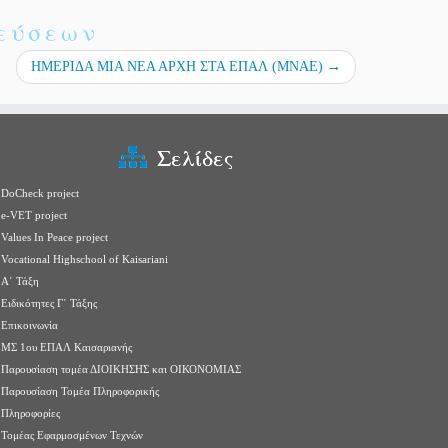
ιεύσεων
ΗΜΕΡΙΔΑ ΜΙΑ ΝΕΑ ΑΡΧΗ ΣΤΑ ΕΠΑΛ (ΜΝΑΕ)
→
Σελίδες
DoCheck project
e-VET project
Values In Peace project
Vocational Highschool of Kaisariani
Α΄ Τάξη
Ειδικότητες Γ΄ Τάξης
Επικοινωνία
ΜΣ 1ου ΕΠΑΛ Καισαριανής
Παρουσίαση τομέα ΔΙΟΙΚΗΣΗΣ και ΟΙΚΟΝΟΜΙΑΣ
Παρουσίαση Τομέα Πληροφορικής
Πληροφορίες
Τομέας Εφαρμοσμένων Τεχνών