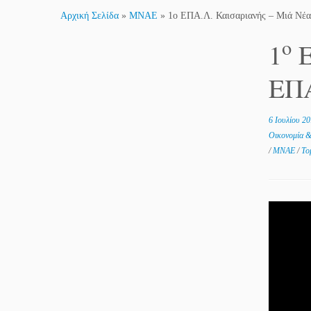
Αρχική Σελίδα
»
MNAE
»
1o ΕΠΑ.Λ. Καισαριανής – Μιά Ν
o
1
Ε
ΕΠ
6 Ιουλίου 2
Οικονομία 
/
ΜΝΑΕ
/
Το