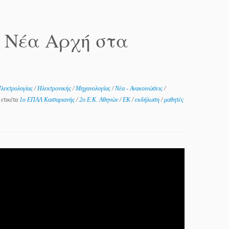
 Νέα Αρχή στα
λεκτρολογίας
/
Ηλεκτρονικής
/
Μηχανολογίας
/
Νέα - Ανακοινώσεις
/
 ετικέτα
1ο ΕΠΑΛ Καισαριανής
/
2ο Ε.Κ. Αθηνών
/
ΕΚ
/
εκδήλωση
/
μαθητές