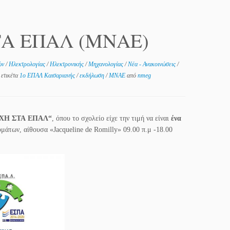
ΤΑ ΕΠΑΛ (ΜΝΑΕ)
ών
/
Ηλεκτρολογίας
/
Ηλεκτρονικής
/
Μηχανολογίας
/
Νέα - Ανακοινώσεις
/
 ετικέτα
1ο ΕΠΑΛ Καισαριανής
/
εκδήλωση
/
ΜΝΑΕ
από
nmeg
ΡΧΗ ΣΤΑ
ΕΠΑΛ
“
, όπου το σχολείο είχε την τιμή να είναι
ένα
υμάτων, αίθουσα «Jacqueline
de Romilly» 09.00 π.μ -18.00