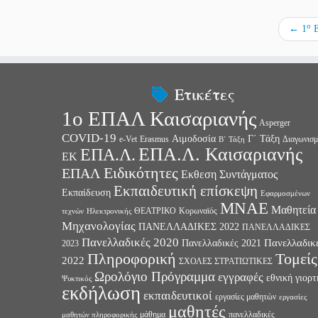
o
←
1
Ε
Ετικέτες
1ο ΕΠΑΛ Καισαριανής
Asperger
COVID-19
Αιμοδοσία
Γ΄ Τάξη
e-Vet
Erasmus
Διαγωνισμ
Β΄ Τάξη
ΕΠΑ.Λ. Καισαριανής
ΕΠΑ.Λ.
ΕΚ
Ειδικότητες
ΕΠΑΛ
Εκθεση Συντάγματος
Εκπαιδευτική επίσκεψη
Εκπαίδευση
Εφαρμοσμένων
ΜΝΑΕ
Μαθητεία
ΘΕΑΤΡΙΚΟ
Κορωναϊός
τεχνών
Ηλεκτρονικής
Μηχανολογίας
ΠΑΝΕΛΛΑΔΙΚΕΣ 2022
ΠΑΝΕΛΛΑΔΙΚΕΣ
Πανελλαδικές 2020
Πανελλαδικ
Πανελλαδικές 2021
2023
Πληροφορική
Τομείς
2022
ΣΧΟΛΕΣ ΣΤΡΑΤΙΩΤΙΚΕΣ
Ωρολόγιο Πρόγραμμα
εγγραφές
εθνική γιορτ
Ψυκτικός
εκδήλωση
εκπαιδευτικοί
εργασίες μαθητών
εργασίες
μαθητές
μάθημα
πανελλαδικές
μαθητών πληροφορικής