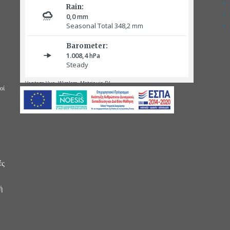
οί
ές
ή