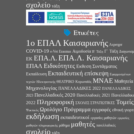
σχολείο
τάξη
Ετικέτες
1ο ΕΠΑΛ Καισαριανής
Asperger
COVID-19
Αιμοδοσία
Γ΄ Τάξη
e-Vet
Erasmus
Διαγωνισμ
Β΄ Τάξη
ΕΠΑ.Λ. Καισαριανής
ΕΠΑ.Λ.
ΕΚ
Ειδικότητες
ΕΠΑΛ
Εκθεση Συντάγματος
Εκπαιδευτική επίσκεψη
Εκπαίδευση
Εφαρμοσμένων
ΜΝΑΕ
Μαθητεία
ΘΕΑΤΡΙΚΟ
Κορωναϊός
τεχνών
Ηλεκτρονικής
Μηχανολογίας
ΠΑΝΕΛΛΑΔΙΚΕΣ 2022
ΠΑΝΕΛΛΑΔΙΚΕΣ
Πανελλαδικές 2020
Πανελλαδικ
Πανελλαδικές 2021
2023
Πληροφορική
Τομείς
2022
ΣΧΟΛΕΣ ΣΤΡΑΤΙΩΤΙΚΕΣ
Ωρολόγιο Πρόγραμμα
εγγραφές
εθνική γιορτ
Ψυκτικός
εκδήλωση
εκπαιδευτικοί
εργασίες μαθητών
εργασίες
μαθητές
μάθημα
πανελλαδικές
μαθητών πληροφορικής
σχολείο
τάξη