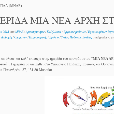
ΕΠΑΛ (ΜΝΑΕ)
ΕΡΙΔΑ ΜΙΑ ΝΕΑ ΑΡΧΗ Σ
ου 2018
στο
MNAE
/
Δραστηριότητες
/
Εκδηλώσεις
/
Εργασίες μαθητών
/
Εφαρμοσμένων Τεχν
& Διοίκηση
/
Οχημάτων
/
Πληροφορικής
/
Σχολείο
/
Υγείας-Πρόνοιας-Ευεξίας
επισημασμένο με
 σε όλους και καλή επιτυχία στην ημερίδα του προγράμματος
“ΜΙΑ ΝΕΑ Α
οτικά
. Η ημερίδα θα διεξαχθεί στο Υπουργείο Παιδείας, Έρευνας και Θρησκε
α Παπανδρέου 37, 151 80 Μαρούσι.