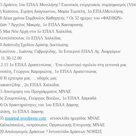
45 Δράσεις 1ου
ΕΠΑΛ
Μυτιλήνης? Εικονικός ενεργειακός συμψηφισμός (Virtu
 Κιάσσου, Ειρήνη Αναγνώστου, Μαρία Τεμπέλη, 1ο
ΕΠΑΛ
Μυτιλήνης
00 Δέκα χρόνια Σύμβουλος Καθηγητής ? Οι 52 ημέρες του «ΦΑΕΘΩΝ»
ζιάν ? Άγγελος Μακρής, 1ο
ΕΠΑΛ Καισαριανής
15 Μια Νέα Αρχή στο 1ο
ΕΠΑΛ
Χαλκίδας
 Κεσελόπουλος 1ο
ΕΠΑΛ
Χαλκίδας
30 Ανάπτυξη Σχεδίου Δράσης Δικτύωσης
ουλίνου , Ιωάννης Γαβριηλίδης, 3ο Εσπερινό
ΕΠΑΛ
Αγ. Αναργύρων
 11.30-12.00
12.15 1ο
ΕΠΑΛ
Δραπετσώνας : Ένα ελκυστικό σχολείο στη γειτονιά μας
σούλη, Γεώργιος Καμαριώτης, 1ο
ΕΠΑΛ
Δραπετσώνας
30 Η εμπειρία μας … οδηγός μας
ρακαντζίδης , 2ο
ΕΠΑΛ
Χαλκίδας
45 Αποτίμηση του Προγράμματος
ΜΝΑΕ
ς Ζουμπούλης, Γεώργιος Βούζιος, 1ο
ΕΠΑΛ
Λαγκαδά
00 Οι δραστηριότητες του 1ου
ΕΠΑΛ
Δάφνης
αλάνη, 1ο
ΕΠΑΛ
Δάφνης
.05
mnaepal.wordpress.com
: ιστοσελίδα ημερίδας
ΜΝΑΕ
Χαλικόπουλος, εκπρόσωπος Οργανωτικής Επιτροπής
ΜΝΑΕ
.20 Απολογισμός Δράσεων ? Ιστοσελίδα Δράσεων ΝΟΗΣΙΣ