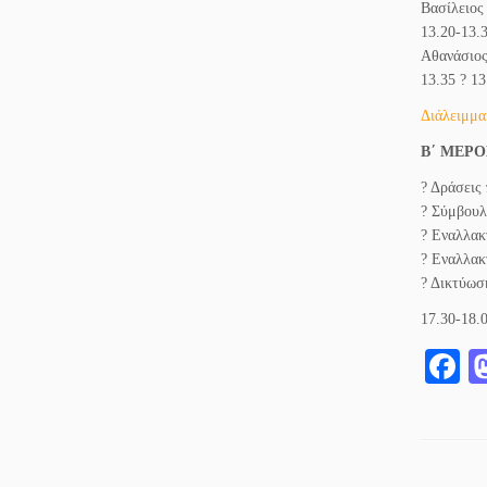
Βασίλειος
13.20-13.
Αθανάσιος
13.35 ? 1
Διάλειμμα
Β΄ ΜΕΡΟΣ
? Δράσεις
? Σύμβουλ
? Εναλλακ
? Εναλλακ
? Δικτύωσ
17.30-18.
F
c
b
o