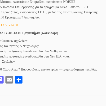
 Μάτσος, Αναστάσιος Νταμπίζας, εκπρόσωποι ΝΟΗΣΙΣ
35 Πλαίσιο Επιμόρφωσης για το πρόγραμμα
ΜΝΑΕ
από το Ι.Ε.Π.
 Στράντζαλος, εκπρόσωπος Ι.Ε.Π., μέλος της Επιστημονικής Επιτροπής
3.50 Ερωτήματα ? Απαντήσεις
 13.50 -14.30
: 14.30 -18.00 Εργαστήρια (workshops)
 πιλοτικών σχολείων:
ος Καθηγητής & Ψυχολόγος:
τική Ενισχυτική Συνδιδασκαλία στα Μαθηματικά.
τική Ενισχυτική Συνδιδασκαλία στα Νέα Ελληνικά.
η Σχολείων
00 Ολομέλεια ? Παρουσιάσεις εργαστηρίων — Συμπεράσματα ημερίδας
a
M
E
Μ
e
as
m
οι
o
to
ail
ρ
k
do
α