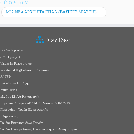
ιεύσεων
ΜΙΑ ΝΕΑ ΑΡΧΗ ΣΤΑ ΕΠΑΛ (ΒΑΣΙΚΕΣ ΔΡΑΣΕΙΣ)
→
Σελίδες
DoCheck project
e-VET project
Values In Peace project
Vocational Highschool of Kaisariani
Α΄ Τάξη
Ειδικότητες Γ΄ Τάξης
Επικοινωνία
ΜΣ 1ου ΕΠΑΛ Καισαριανής
Παρουσίαση τομέα ΔΙΟΙΚΗΣΗΣ και ΟΙΚΟΝΟΜΙΑΣ
Παρουσίαση Τομέα Πληροφορικής
Πληροφορίες
Τομέας Εφαρμοσμένων Τεχνών
Τομέας Ηλεκτρολογίας, Ηλεκτρονικής και Αυτοματισμού