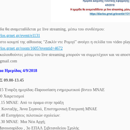
ίδα θα αναμεταδίδεται με live streaming, μέσω του συνδέσμου:
vlos.grnet.gr/event/e1131
το κουμπί της αίθουσας “Ζακλίν ντε Ρομιγί” ανοίγει η σελίδα του video pla
avlos.grnet.gr/room/1605?eventid=4672
ακολουθούντες μέσω του live streaming μπορούν να συμμετέχουν και να αποσ
gmail.com
μα Ημερίδας 4/9/2018
 09.00-13.45
.15 Έναρξη ημερίδας-Παρουσίαση ενημερωτικού βίντεο
ΜΝΑΕ
00 Χαιρετισμοί
0.15
ΜΝΑΕ
: Από το όραμα στην πράξη
 Κονταξής, Άννα Σιγανού, Επιστημονική Επιτροπή
ΜΝΑΕ
2.40 Εισηγήσεις πιλοτικών σχολείων:
0.30
ΜΝΑΕ
: Μια Νέα Αρχή;
ανουσαρίδου , 3ο
ΕΠΑΛ
Σιβιτανιδείου Σχολής