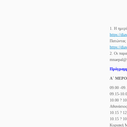
1. Η ημερ
https://dia
Πατώντας σ
https://di
2. Οι παρ
mnaepal@
Πρόγρ
αμ
Α΄ ΜΕΡΟΣ
09.00 -09
09.15-10.
10.00 ? 1
Αθανάσιος
10.15 ? 1
10.15 ? 1
Κυριακή Μ