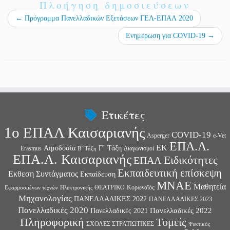
Πλοήγηση δημοσιεύσεων
n
στ
←
Πρόγραμμα Πανελλαδικών Εξετάσεων ΓΕΛ-ΕΠΑΛ 2020
εί
Ενημέρωση για COVID-19
→
τε
Ετικέτες
1ο ΕΠΑΛ Καισαριανής
COVID-19
Asperger
e-Vet
ΕΠΑ.Λ.
ΕΚ
Αιμοδοσία
Γ΄ Τάξη
Erasmus
Διαγωνισμοί
Β΄ Τάξη
ΕΠΑ.Λ. Καισαριανής
Ειδικότητες
ΕΠΑΛ
Εκπαιδευτική επίσκεψη
Εκθεση Συντάγματος
Εκπαίδευση
ΜΝΑΕ
Μαθητεία
ΘΕΑΤΡΙΚΟ
Κορωναϊός
Εφαρμοσμένων τεχνών
Ηλεκτρονικής
Μηχανολογίας
ΠΑΝΕΛΛΑΔΙΚΕΣ 2022
ΠΑΝΕΛΛΑΔΙΚΕΣ 2023
Πανελλαδικές 2020
Πανελλαδικές 2022
Πανελλαδικές 2021
Πληροφορική
Τομείς
ΣΧΟΛΕΣ ΣΤΡΑΤΙΩΤΙΚΕΣ
Ψυκτικός