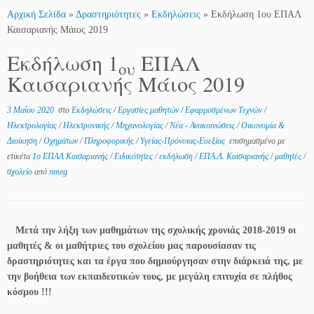
Αρχική Σελίδα
»
Δραστηριότητες
»
Εκδηλώσεις
»
Εκδήλωση 1ου ΕΠΑΛ
Καισαριανής Μάιος 2019
Εκδήλωση 1
ΕΠΑΛ
ου
Καισαριανής Μάιος 2019
3 Μαΐου 2020
στο
Εκδηλώσεις
/
Εργασίες μαθητών
/
Εφαρμοσμένων Τεχνών
/
Ηλεκτρολογίας
/
Ηλεκτρονικής
/
Μηχανολογίας
/
Νέα - Ανακοινώσεις
/
Οικονομία &
Διοίκηση
/
Οχημάτων
/
Πληροφορικής
/
Υγείας-Πρόνοιας-Ευεξίας
επισημασμένο με
ετικέτα
1ο ΕΠΑΛ Καισαριανής
/
Ειδικότητες
/
εκδήλωση
/
ΕΠΑ.Λ. Καισαριανής
/
μαθητές
/
σχολείο
από
nmeg
Μετά την λήξη των μαθημάτων της σχολικής χρονιάς 2018-2019 οι
μαθητές & οι μαθήτριες του σχολείου μας παρουσίασαν τις
δραστηριότητες και τα έργα που δημιούργησαν στην διάρκειά της, με
την βοήθεια των εκπαιδευτικών τους, με μεγάλη επιτυχία σε πλήθος
κόσμου !!!