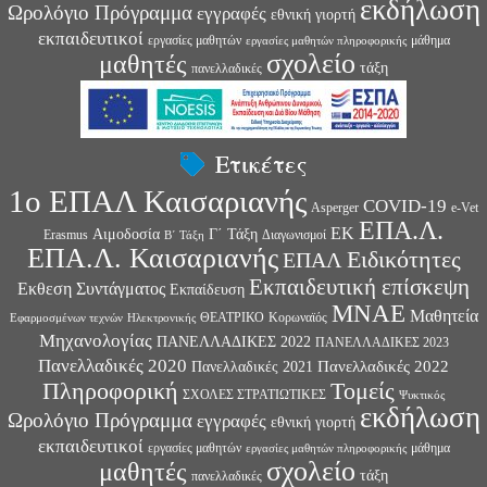
εκδήλωση
Ωρολόγιο Πρόγραμμα
εγγραφές
εθνική γιορτή
εκπαιδευτικοί
εργασίες μαθητών
μάθημα
εργασίες μαθητών πληροφορικής
σχολείο
μαθητές
τάξη
πανελλαδικές
Ετικέτες
1ο ΕΠΑΛ Καισαριανής
COVID-19
Asperger
e-Vet
ΕΠΑ.Λ.
ΕΚ
Αιμοδοσία
Γ΄ Τάξη
Erasmus
Διαγωνισμοί
Β΄ Τάξη
ΕΠΑ.Λ. Καισαριανής
Ειδικότητες
ΕΠΑΛ
Εκπαιδευτική επίσκεψη
Εκθεση Συντάγματος
Εκπαίδευση
ΜΝΑΕ
Μαθητεία
ΘΕΑΤΡΙΚΟ
Κορωναϊός
Εφαρμοσμένων τεχνών
Ηλεκτρονικής
Μηχανολογίας
ΠΑΝΕΛΛΑΔΙΚΕΣ 2022
ΠΑΝΕΛΛΑΔΙΚΕΣ 2023
Πανελλαδικές 2020
Πανελλαδικές 2022
Πανελλαδικές 2021
Πληροφορική
Τομείς
ΣΧΟΛΕΣ ΣΤΡΑΤΙΩΤΙΚΕΣ
Ψυκτικός
εκδήλωση
Ωρολόγιο Πρόγραμμα
εγγραφές
εθνική γιορτή
εκπαιδευτικοί
εργασίες μαθητών
μάθημα
εργασίες μαθητών πληροφορικής
σχολείο
μαθητές
τάξη
πανελλαδικές