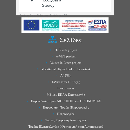
Σελίδες
DoCheck project
e-VET project
Values In Peace project
Vocational Highschool of Kaisariani
Α΄ Τάξη
Ειδικότητες Γ΄ Τάξης
Επικοινωνία
ΜΣ 1ου ΕΠΑΛ Καισαριανής
Παρουσίαση τομέα ΔΙΟΙΚΗΣΗΣ και ΟΙΚΟΝΟΜΙΑΣ
Παρουσίαση Τομέα Πληροφορικής
Πληροφορίες
Τομέας Εφαρμοσμένων Τεχνών
Τομέας Ηλεκτρολογίας, Ηλεκτρονικής και Αυτοματισμού