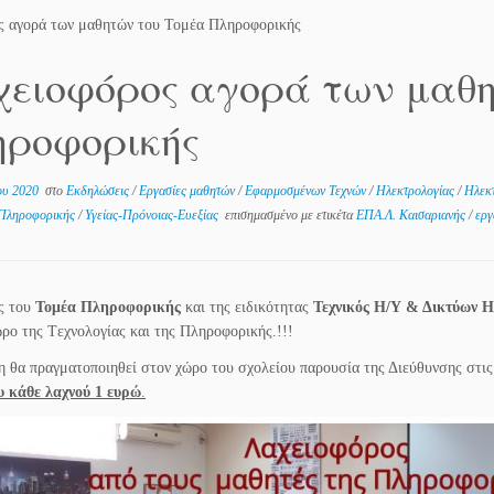
ς αγορά των μαθητών του Τομέα Πληροφορικής
ειοφόρος αγορά των μαθη
ροφορικής
ου 2020
στο
Εκδηλώσεις
/
Εργασίες μαθητών
/
Εφαρμοσμένων Τεχνών
/
Ηλεκτρολογίας
/
Ηλεκ
Πληροφορικής
/
Υγείας-Πρόνοιας-Ευεξίας
επισημασμένο με ετικέτα
ΕΠΑ.Λ. Καισαριανής
/
εργ
ς του
Τομέα Πληροφορικής
και της ειδικότητας
Τεχνικός Η/Υ & Δικτύων 
ώρο της Tεχνολογίας και της Πληροφορικής.!!!
 θα πραγματοποιηθεί στον χώρο του σχολείου παρουσία της Διεύθυνσης στι
υ κάθε λαχνού 1 ευρώ
.