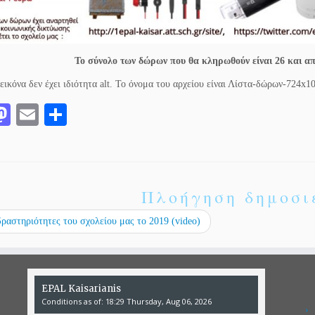
Το σύνολο των δώρων που θα κληρωθούν είναι 26 και απ
a
M
E
Μ
e
as
m
οι
o
to
ail
ρ
k
do
α
Πλοήγηση δημοσ
n
στ
εί
ραστηριότητες του σχολείου μας το 2019 (video)
τε