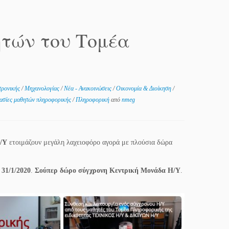
τών του Τομέα
τρονικής
/
Μηχανολογίας
/
Νέα - Ανακοινώσεις
/
Οικονομία & Διοίκηση
/
ασίες μαθητών πληροφορικής
/
Πληροφορική
από
nmeg
Η/Υ
ετοιμάζουν μεγάλη λαχειοφόρο αγορά με πλούσια δώρα
ς
31/1/2020
.
Σούπερ δώρο
σύγχρονη Κεντρική Μονάδα Η/Υ
.