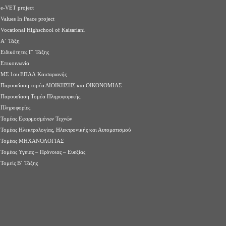
e-VET project
Values In Peace project
Vocational Highschool of Kaisariani
Α΄ Τάξη
Ειδικότητες Γ΄ Τάξης
Επικοινωνία
ΜΣ 1ου ΕΠΑΛ Καισαριανής
Παρουσίαση τομέα ΔΙΟΙΚΗΣΗΣ και ΟΙΚΟΝΟΜΙΑΣ
Παρουσίαση Τομέα Πληροφορικής
Πληροφορίες
Τομέας Εφαρμοσμένων Τεχνών
Τομέας Ηλεκτρολογίας, Ηλεκτρονικής και Αυτοματισμού
Τομέας ΜΗΧΑΝΟΛΟΓΙΑΣ
Τομέας Υγείας – Πρόνοιας – Ευεξίας
Τομείς Β΄ Τάξης