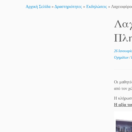
Αρχική Σελίδα
»
Δραστηριότητες
»
Εκδηλώσεις
»
Λαχειοφόρο
Λαχ
Πλη
26 Ιανουαρί
Οχημάτων
/
Οι μαθητέ
από τον χ
Η κλήρωση
Η αξία το