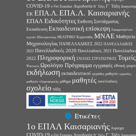
COVID-19
Αιμοδοσία
Γ΄ Τάξη
e-Vet
Erasmus
Διαγωνισμ
Β΄ Τάξη
ΕΠΑ.Λ. Καισαριανής
ΕΠΑ.Λ.
ΕΚ
Ειδικότητες
ΕΠΑΛ
Εκθεση Συντάγματος
Εκπαιδευτική επίσκεψη
Εκπαίδευση
Εφαρμοσμένων
ΜΝΑΕ
Μαθητεία
ΘΕΑΤΡΙΚΟ
Κορωναϊός
τεχνών
Ηλεκτρονικής
Μηχανολογίας
ΠΑΝΕΛΛΑΔΙΚΕΣ 2022
ΠΑΝΕΛΛΑΔΙΚΕΣ
Πανελλαδικές 2020
Πανελλαδικ
Πανελλαδικές 2021
2023
Πληροφορική
Τομείς
2022
ΣΧΟΛΕΣ ΣΤΡΑΤΙΩΤΙΚΕΣ
Ωρολόγιο Πρόγραμμα
εγγραφές
εθνική γιορτ
Ψυκτικός
εκδήλωση
εκπαιδευτικοί
εργασίες μαθητών
εργασίες
μαθητές
μάθημα
πανελλαδικές
μαθητών πληροφορικής
σχολείο
τάξη
Ετικέτες
1ο ΕΠΑΛ Καισαριανής
Asperger
COVID-19
Αιμοδοσία
Γ΄ Τάξη
e-Vet
Erasmus
Διαγωνισμ
Β΄ Τάξη