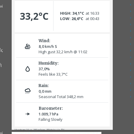
οί
ές
ή
οί