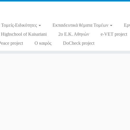
Τομείς-Ειδικότητες
Εκπαιδευτικά θέματα Τομέων
Ερ
 Highschool of Kaisariani
2ο Ε.Κ. Αθηνών
e-VET project
Peace project
Ο καιρός
DoCheck project