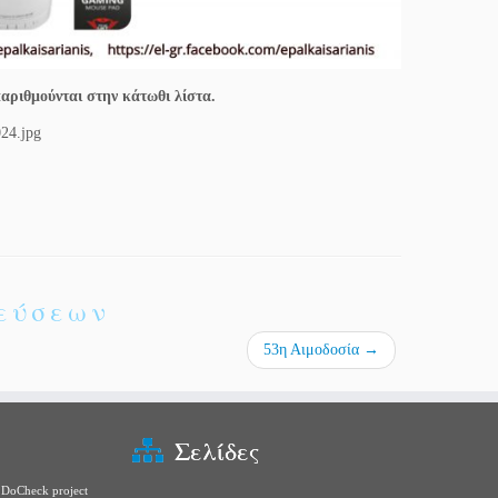
αριθμούνται στην κάτωθι λίστα.
ιεύσεων
53η Αιμοδοσία
→
Σελίδες
DoCheck project