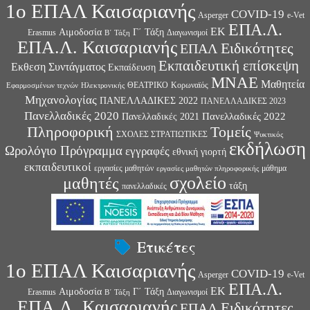
1ο ΕΠΑΛ Καισαριανής
COVID-19
Asperger
e-Vet
ΕΠΑ.Λ.
ΕΚ
Αιμοδοσία
Γ΄ Τάξη
Erasmus
Διαγωνισμοί
Β΄ Τάξη
ΕΠΑ.Λ. Καισαριανής
Ειδικότητες
ΕΠΑΛ
Εκπαιδευτική επίσκεψη
Εκθεση Συντάγματος
Εκπαίδευση
ΜΝΑΕ
Μαθητεία
ΘΕΑΤΡΙΚΟ
Κορωναϊός
Εφαρμοσμένων τεχνών
Ηλεκτρονικής
Μηχανολογίας
ΠΑΝΕΛΛΑΔΙΚΕΣ 2022
ΠΑΝΕΛΛΑΔΙΚΕΣ 2023
Πανελλαδικές 2020
Πανελλαδικές 2022
Πανελλαδικές 2021
Πληροφορική
Τομείς
ΣΧΟΛΕΣ ΣΤΡΑΤΙΩΤΙΚΕΣ
Ψυκτικός
εκδήλωση
Ωρολόγιο Πρόγραμμα
εγγραφές
εθνική γιορτή
εκπαιδευτικοί
εργασίες μαθητών
μάθημα
εργασίες μαθητών πληροφορικής
σχολείο
μαθητές
τάξη
πανελλαδικές
Ετικέτες
1ο ΕΠΑΛ Καισαριανής
COVID-19
Asperger
e-Vet
ΕΠΑ.Λ.
ΕΚ
Αιμοδοσία
Γ΄ Τάξη
Erasmus
Διαγωνισμοί
Β΄ Τάξη
ΕΠΑ.Λ. Καισαριανής
Ειδικότητες
ΕΠΑΛ