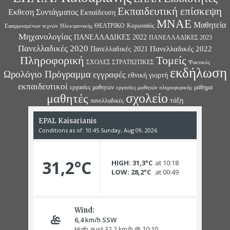
Εκπαιδευτική επίσκεψη
Εκθεση Συντάγματος
Εκπαίδευση
ΜΝΑΕ
Μαθητεία
ΘΕΑΤΡΙΚΟ
Κορωναϊός
Εφαρμοσμένων τεχνών
Ηλεκτρονικής
Μηχανολογίας
ΠΑΝΕΛΛΑΔΙΚΕΣ 2022
ΠΑΝΕΛΛΑΔΙΚΕΣ 2023
Πανελλαδικές 2020
Πανελλαδικές 2022
Πανελλαδικές 2021
Πληροφορική
Τομείς
ΣΧΟΛΕΣ ΣΤΡΑΤΙΩΤΙΚΕΣ
Ψυκτικός
εκδήλωση
Ωρολόγιο Πρόγραμμα
εγγραφές
εθνική γιορτή
εκπαιδευτικοί
εργασίες μαθητών
μάθημα
εργασίες μαθητών πληροφορικής
σχολείο
μαθητές
τάξη
πανελλαδικές