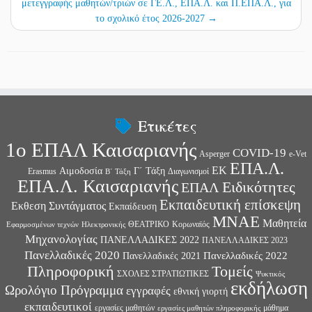
μετεγγραφής μαθητών/τριών σε ΓΕ.Λ., ΕΠΑ.Λ. και Π.ΕΠΑ.Λ., για
το σχολικό έτος 2026-2027
→
Ετικέτες
1ο ΕΠΑΛ Καισαριανής
COVID-19
Asperger
e-Vet
ΕΠΑ.Λ.
ΕΚ
Αιμοδοσία
Γ΄ Τάξη
Erasmus
Διαγωνισμοί
Β΄ Τάξη
ΕΠΑ.Λ. Καισαριανής
Ειδικότητες
ΕΠΑΛ
Εκπαιδευτική επίσκεψη
Εκθεση Συντάγματος
Εκπαίδευση
ΜΝΑΕ
Μαθητεία
ΘΕΑΤΡΙΚΟ
Κορωναϊός
Εφαρμοσμένων τεχνών
Ηλεκτρονικής
Μηχανολογίας
ΠΑΝΕΛΛΑΔΙΚΕΣ 2022
ΠΑΝΕΛΛΑΔΙΚΕΣ 2023
Πανελλαδικές 2020
Πανελλαδικές 2022
Πανελλαδικές 2021
Πληροφορική
Τομείς
ΣΧΟΛΕΣ ΣΤΡΑΤΙΩΤΙΚΕΣ
Ψυκτικός
εκδήλωση
Ωρολόγιο Πρόγραμμα
εγγραφές
εθνική γιορτή
εκπαιδευτικοί
εργασίες μαθητών
μάθημα
εργασίες μαθητών πληροφορικής