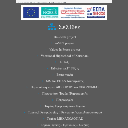
Σελίδες
DoCheck project
e-VET project
Values In Peace project
Vocational Highschool of Kaisariani
Α΄ Τάξη
Ειδικότητες Γ΄ Τάξης
Επικοινωνία
ΜΣ 1ου ΕΠΑΛ Καισαριανής
Παρουσίαση τομέα ΔΙΟΙΚΗΣΗΣ και ΟΙΚΟΝΟΜΙΑΣ
Παρουσίαση Τομέα Πληροφορικής
Πληροφορίες
Τομέας Εφαρμοσμένων Τεχνών
Τομέας Ηλεκτρολογίας, Ηλεκτρονικής και Αυτοματισμού
Τομέας ΜΗΧΑΝΟΛΟΓΙΑΣ
Τομέας Υγείας – Πρόνοιας – Ευεξίας