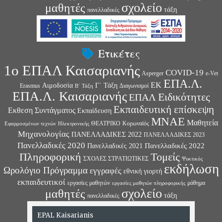
σχολείο
μαθητές
τάξη
πανελλαδικές
Ετικέτες
1ο ΕΠΑΛ Καισαριανής
COVID-19
Asperger
e-Vet
ΕΠΑ.Λ.
ΕΚ
Αιμοδοσία
Γ΄ Τάξη
Erasmus
Διαγωνισμοί
Β΄ Τάξη
ΕΠΑ.Λ. Καισαριανής
Ειδικότητες
ΕΠΑΛ
Εκπαιδευτική επίσκεψη
Εκθεση Συντάγματος
Εκπαίδευση
ΜΝΑΕ
Μαθητεία
ΘΕΑΤΡΙΚΟ
Κορωναϊός
Εφαρμοσμένων τεχνών
Ηλεκτρονικής
Μηχανολογίας
ΠΑΝΕΛΛΑΔΙΚΕΣ 2022
ΠΑΝΕΛΛΑΔΙΚΕΣ 2023
Πανελλαδικές 2020
Πανελλαδικές 2022
Πανελλαδικές 2021
Πληροφορική
Τομείς
ΣΧΟΛΕΣ ΣΤΡΑΤΙΩΤΙΚΕΣ
Ψυκτικός
εκδήλωση
Ωρολόγιο Πρόγραμμα
εγγραφές
εθνική γιορτή
εκπαιδευτικοί
εργασίες μαθητών
μάθημα
εργασίες μαθητών πληροφορικής
σχολείο
μαθητές
τάξη
πανελλαδικές