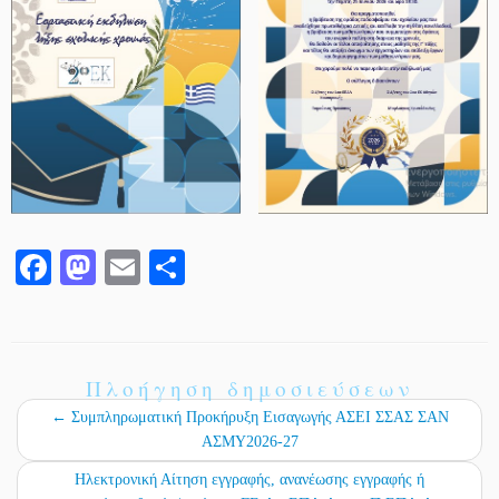
Fa
M
E
Μ
ce
as
m
οι
bo
to
ail
ρ
ok
do
α
Πλοήγηση δημοσιεύσεων
n
στ
←
Συμπληρωματική Προκήρυξη Εισαγωγής ΑΣΕΙ ΣΣΑΣ ΣΑΝ
εί
ΑΣΜΥ2026-27
τε
Ηλεκτρονική Αίτηση εγγραφής, ανανέωσης εγγραφής ή