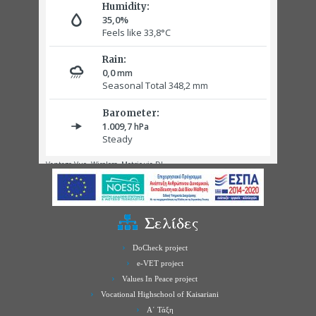
Σελίδες
DoCheck project
e-VET project
Values In Peace project
Vocational Highschool of Kaisariani
Α΄ Τάξη