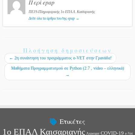
Περί epap
n
στ
εί
ΠΕ19-Πληροφορικής 1ο ΕΠΑ.Λ. Καισαριανής
Δείτε όλα τα άρθρα του/της epap
→
τε
Πλοήγηση δημοσιεύσεων
←
2η συνάντηση του προγράμματος e-VET στην Γρανάδα!
Μαθήματα Προγραμματισμού σε Python (2.7 , video – ελληνικά)
→
Ετικέτες
1ο ΕΠΑΛ Καισαριανής
COVID-19
Asperger
e-Vet