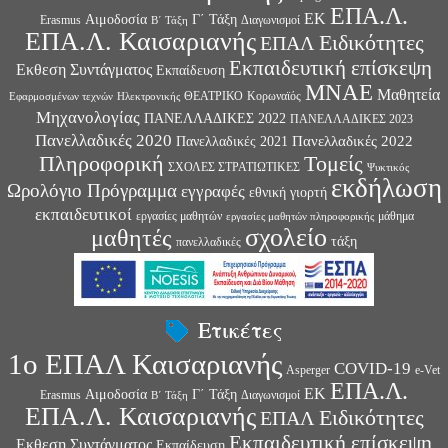
ΕΠΑ.Λ.
ΕΚ
Αιμοδοσία
Γ΄ Τάξη
Erasmus
Διαγωνισμοί
Β΄ Τάξη
ΕΠΑ.Λ. Καισαριανής
Ειδικότητες
ΕΠΑΛ
Εκπαιδευτική επίσκεψη
Εκθεση Συντάγματος
Εκπαίδευση
ΜΝΑΕ
Μαθητεία
ΘΕΑΤΡΙΚΟ
Κορωναϊός
Εφαρμοσμένων τεχνών
Ηλεκτρονικής
Μηχανολογίας
ΠΑΝΕΛΛΑΔΙΚΕΣ 2022
ΠΑΝΕΛΛΑΔΙΚΕΣ 2023
Πανελλαδικές 2020
Πανελλαδικές 2022
Πανελλαδικές 2021
Πληροφορική
Τομείς
ΣΧΟΛΕΣ ΣΤΡΑΤΙΩΤΙΚΕΣ
Ψυκτικός
εκδήλωση
Ωρολόγιο Πρόγραμμα
εγγραφές
εθνική γιορτή
εκπαιδευτικοί
εργασίες μαθητών
μάθημα
εργασίες μαθητών πληροφορικής
σχολείο
μαθητές
τάξη
πανελλαδικές
Ετικέτες
1ο ΕΠΑΛ Καισαριανής
COVID-19
Asperger
e-Vet
ΕΠΑ.Λ.
ΕΚ
Αιμοδοσία
Γ΄ Τάξη
Erasmus
Διαγωνισμοί
Β΄ Τάξη
ΕΠΑ.Λ. Καισαριανής
Ειδικότητες
ΕΠΑΛ
Εκπαιδευτική επίσκεψη
Εκθεση Συντάγματος
Εκπαίδευση