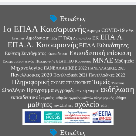
Ετικέτες
1ο ΕΠΑΛ Καισαριανής
COVID-19
Asperger
e-Vet
ΕΠΑ.Λ.
ΕΚ
Αιμοδοσία
Γ΄ Τάξη
Erasmus
Διαγωνισμοί
Β΄ Τάξη
ΕΠΑ.Λ. Καισαριανής
Ειδικότητες
ΕΠΑΛ
Εκπαιδευτική επίσκεψη
Εκθεση Συντάγματος
Εκπαίδευση
ΜΝΑΕ
Μαθητεία
ΘΕΑΤΡΙΚΟ
Κορωναϊός
Εφαρμοσμένων τεχνών
Ηλεκτρονικής
Μηχανολογίας
ΠΑΝΕΛΛΑΔΙΚΕΣ 2022
ΠΑΝΕΛΛΑΔΙΚΕΣ 2023
Πανελλαδικές 2020
Πανελλαδικές 2022
Πανελλαδικές 2021
Πληροφορική
Τομείς
ΣΧΟΛΕΣ ΣΤΡΑΤΙΩΤΙΚΕΣ
Ψυκτικός
εκδήλωση
Ωρολόγιο Πρόγραμμα
εγγραφές
εθνική γιορτή
εκπαιδευτικοί
εργασίες μαθητών
μάθημα
εργασίες μαθητών πληροφορικής
σχολείο
μαθητές
τάξη
πανελλαδικές
Ετικέτες