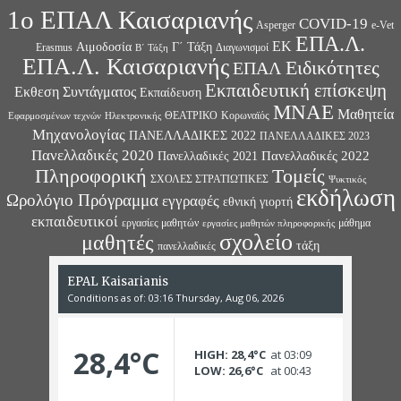
1ο ΕΠΑΛ Καισαριανής
COVID-19
Asperger
e-Vet
ΕΠΑ.Λ.
ΕΚ
Αιμοδοσία
Γ΄ Τάξη
Erasmus
Διαγωνισμοί
Β΄ Τάξη
ΕΠΑ.Λ. Καισαριανής
Ειδικότητες
ΕΠΑΛ
Εκπαιδευτική επίσκεψη
Εκθεση Συντάγματος
Εκπαίδευση
ΜΝΑΕ
Μαθητεία
ΘΕΑΤΡΙΚΟ
Κορωναϊός
Εφαρμοσμένων τεχνών
Ηλεκτρονικής
Μηχανολογίας
ΠΑΝΕΛΛΑΔΙΚΕΣ 2022
ΠΑΝΕΛΛΑΔΙΚΕΣ 2023
Πανελλαδικές 2020
Πανελλαδικές 2022
Πανελλαδικές 2021
Πληροφορική
Τομείς
ΣΧΟΛΕΣ ΣΤΡΑΤΙΩΤΙΚΕΣ
Ψυκτικός
εκδήλωση
Ωρολόγιο Πρόγραμμα
εγγραφές
εθνική γιορτή
εκπαιδευτικοί
εργασίες μαθητών
μάθημα
εργασίες μαθητών πληροφορικής
σχολείο
μαθητές
τάξη
πανελλαδικές