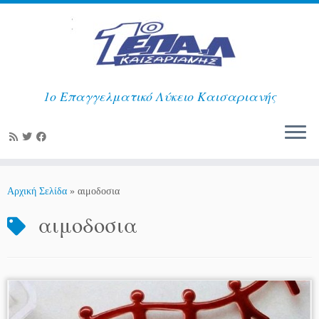
1ο Επαγγελματικό Λύκειο Καισαριανής
Μετάβαση
στο
Αρχική Σελίδα
»
αιμοδοσια
περιεχόμενο
αιμοδοσια