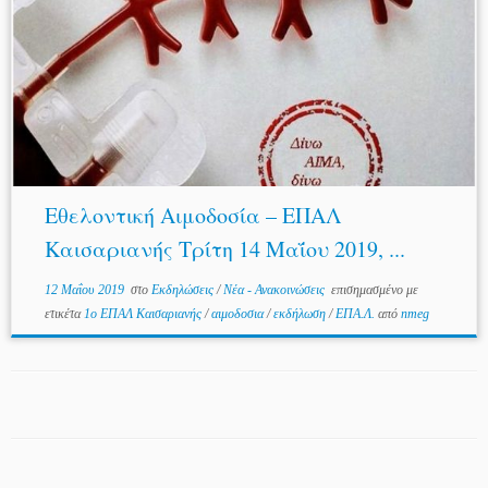
Εθελοντική Αιμοδοσία – ΕΠΑΛ
Καισαριανής Τρίτη 14 Μαΐου 2019, ...
12 Μαΐου 2019
στο
Εκδηλώσεις
/
Νέα - Ανακοινώσεις
επισημασμένο με
ετικέτα
1ο ΕΠΑΛ Καισαριανής
/
αιμοδοσια
/
εκδήλωση
/
ΕΠΑ.Λ.
από
nmeg