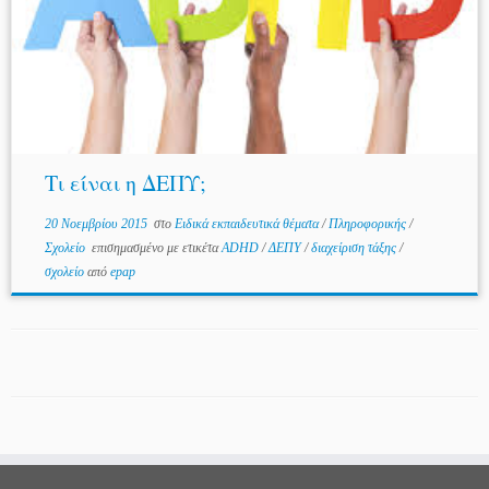
Τι είναι η ΔΕΠΥ;
20 Νοεμβρίου 2015
στο
Ειδικά εκπαιδευτικά θέματα
/
Πληροφορικής
/
Σχολείο
επισημασμένο με ετικέτα
ADHD
/
ΔΕΠΥ
/
διαχείριση τάξης
/
σχολείο
από
epap