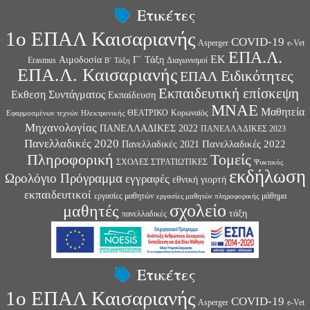
Ετικέτες
1ο ΕΠΑΛ Καισαριανής
COVID-19
Asperger
e-Vet
ΕΠΑ.Λ.
ΕΚ
Αιμοδοσία
Γ΄ Τάξη
Erasmus
Διαγωνισμοί
Β΄ Τάξη
ΕΠΑ.Λ. Καισαριανής
Ειδικότητες
ΕΠΑΛ
Εκπαιδευτική επίσκεψη
Εκθεση Συντάγματος
Εκπαίδευση
ΜΝΑΕ
Μαθητεία
ΘΕΑΤΡΙΚΟ
Κορωναϊός
Εφαρμοσμένων τεχνών
Ηλεκτρονικής
Μηχανολογίας
ΠΑΝΕΛΛΑΔΙΚΕΣ 2022
ΠΑΝΕΛΛΑΔΙΚΕΣ 2023
Πανελλαδικές 2020
Πανελλαδικές 2022
Πανελλαδικές 2021
Πληροφορική
Τομείς
ΣΧΟΛΕΣ ΣΤΡΑΤΙΩΤΙΚΕΣ
Ψυκτικός
εκδήλωση
Ωρολόγιο Πρόγραμμα
εγγραφές
εθνική γιορτή
εκπαιδευτικοί
εργασίες μαθητών
μάθημα
εργασίες μαθητών πληροφορικής
σχολείο
μαθητές
τάξη
πανελλαδικές
Ετικέτες
1ο ΕΠΑΛ Καισαριανής
COVID-19
Asperger
e-Vet