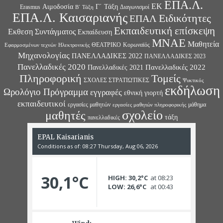
ΕΠΑ.Λ.
ΕΚ
Αιμοδοσία
Γ΄ Τάξη
Erasmus
Διαγωνισμοί
Β΄ Τάξη
ΕΠΑ.Λ. Καισαριανής
Ειδικότητες
ΕΠΑΛ
Εκπαιδευτική επίσκεψη
Εκθεση Συντάγματος
Εκπαίδευση
ΜΝΑΕ
Μαθητεία
ΘΕΑΤΡΙΚΟ
Κορωναϊός
Εφαρμοσμένων τεχνών
Ηλεκτρονικής
Μηχανολογίας
ΠΑΝΕΛΛΑΔΙΚΕΣ 2022
ΠΑΝΕΛΛΑΔΙΚΕΣ 2023
Πανελλαδικές 2020
Πανελλαδικές 2022
Πανελλαδικές 2021
Πληροφορική
Τομείς
ΣΧΟΛΕΣ ΣΤΡΑΤΙΩΤΙΚΕΣ
Ψυκτικός
εκδήλωση
Ωρολόγιο Πρόγραμμα
εγγραφές
εθνική γιορτή
εκπαιδευτικοί
εργασίες μαθητών
μάθημα
εργασίες μαθητών πληροφορικής
σχολείο
μαθητές
τάξη
πανελλαδικές