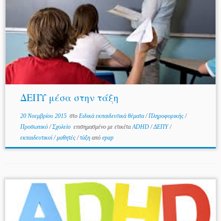
ΔΕΠΥ μέσα στην τάξη
20 Νοεμβρίου 2015
στο
Ειδικά εκπαιδευτικά θέματα
/
Πληροφορικής
/
Προσωπικό
/
Σχολείο
επισημασμένο με ετικέτα
ADHD
/
ΔΕΠΥ
/
εκπαιδευτικοί
/
μαθητές
/
τάξη
από
epap