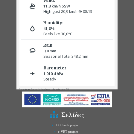
Σελίδες
DoCheck project
e-VET project