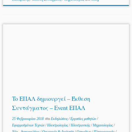
To ΕΠΑΛ δημιουργεί – Έκθεση
Συντάγματος – Event ΕΠΑΛ
25 Φεβρουαρίου 2018
στο
Εκδηλώσεις
/
Εργασίες μαθητών
/
Εφαρμοσμένων Τεχνών
/
Ηλεκτρολογίας
/
Ηλεκτρονικής
/
Μηχανολογίας
/
Νέα - Ανακοινώσεις
/
Οικονομία & Διοίκηση
/
Οχημάτων
/
Πληροφορικής
/