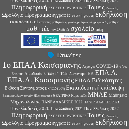
Πανελλαδικές 2020
Πανελλαδικές 2022
Πανελλαδικές 2021
Πληροφορική
Τομείς
ΣΧΟΛΕΣ ΣΤΡΑΤΙΩΤΙΚΕΣ
Ψυκτικός
εκδήλωση
Ωρολόγιο Πρόγραμμα
εγγραφές
εθνική γιορτή
εκπαιδευτικοί
εργασίες μαθητών
μάθημα
εργασίες μαθητών πληροφορικής
σχολείο
μαθητές
τάξη
πανελλαδικές
Ετικέτες
1ο ΕΠΑΛ Καισαριανής
COVID-19
Asperger
e-Vet
ΕΠΑ.Λ.
ΕΚ
Αιμοδοσία
Γ΄ Τάξη
Erasmus
Διαγωνισμοί
Β΄ Τάξη
ΕΠΑ.Λ. Καισαριανής
Ειδικότητες
ΕΠΑΛ
Εκπαιδευτική επίσκεψη
Εκθεση Συντάγματος
Εκπαίδευση
ΜΝΑΕ
Μαθητεία
ΘΕΑΤΡΙΚΟ
Κορωναϊός
Εφαρμοσμένων τεχνών
Ηλεκτρονικής
Μηχανολογίας
ΠΑΝΕΛΛΑΔΙΚΕΣ 2022
ΠΑΝΕΛΛΑΔΙΚΕΣ 2023
Πανελλαδικές 2020
Πανελλαδικές 2022
Πανελλαδικές 2021
Πληροφορική
Τομείς
ΣΧΟΛΕΣ ΣΤΡΑΤΙΩΤΙΚΕΣ
Ψυκτικός
εκδήλωση
Ωρολόγιο Πρόγραμμα
εγγραφές
εθνική γιορτή