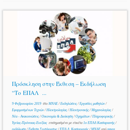
Πρόσκληση στην Έκθεση – Εκδήλωση
“Το ΕΠΑΛ ...
9 Φεβρουαρίου 2019
στο
MNAE
/
Εκδηλώσεις
/
Εργασίες μαθητών
/
Εφαρμοσμένων Τεχνών
/
Ηλεκτρολογίας
/
Ηλεκτρονικής
/
Μηχανολογίας
/
Νέα - Ανακοινώσεις
/
Οικονομία & Διοίκηση
/
Οχημάτων
/
Πληροφορικής
/
Υγείας-Πρόνοιας-Ευεξίας
επισημασμένο με ετικέτα
1ο ΕΠΑΛ Καισαριανής
/
εκδήλωση
/
Εκθεση Συντάγματος
/
ΕΠΑ.Λ. Καισαριανής
/
ΜΝΑΕ
από
nmeg