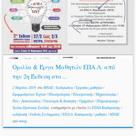
Ομιλία & Έργα Μαθητών ΕΠΑ.Λ. από
την 2η Έκθεση στο ...
2 Μαρτίου 2019
στο
MNAE
/
Εκδηλώσεις
/
Εργασίες μαθητών
/
Εφαρμοσμένων Τεχνών
/
Ηλεκτρολογίας
/
Ηλεκτρονικής
/
Μηχανολογίας
/
Νέα - Ανακοινώσεις
/
Οικονομία & Διοίκηση
/
Οχημάτων
/
Πληροφορικής
/
Υγείας-Πρόνοιας-Ευεξίας
επισημασμένο με ετικέτα
1ο ΕΠΑΛ Καισαριανής
/
εκδήλωση
/
Εκθεση Συντάγματος
/
ΕΠΑ.Λ. Καισαριανής
/
μαθητές
/
ΜΝΑΕ
από
nmeg