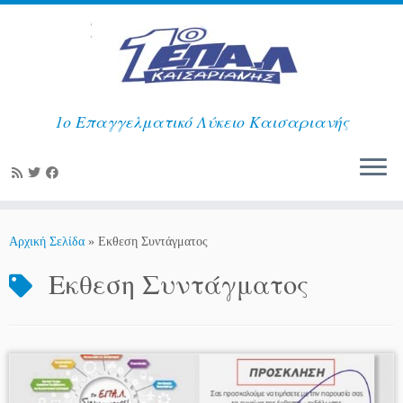
1ο Επαγγελματικό Λύκειο Καισαριανής
Μετάβαση
στο
Αρχική Σελίδα
»
Εκθεση Συντάγματος
περιεχόμενο
Εκθεση Συντάγματος