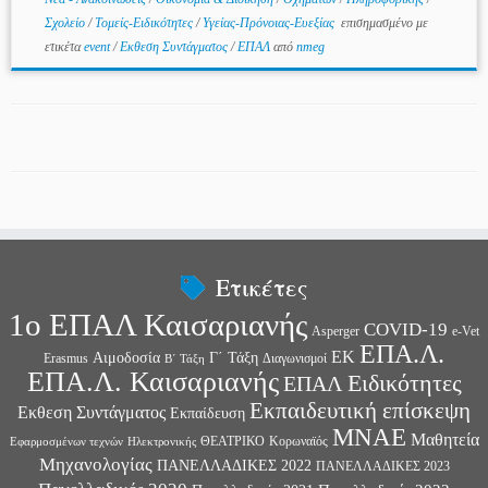
Σχολείο
/
Τομείς-Ειδικότητες
/
Υγείας-Πρόνοιας-Ευεξίας
επισημασμένο με
ετικέτα
event
/
Εκθεση Συντάγματος
/
ΕΠΑΛ
από
nmeg
Ετικέτες
1ο ΕΠΑΛ Καισαριανής
COVID-19
Asperger
e-Vet
ΕΠΑ.Λ.
ΕΚ
Αιμοδοσία
Γ΄ Τάξη
Erasmus
Διαγωνισμοί
Β΄ Τάξη
ΕΠΑ.Λ. Καισαριανής
Ειδικότητες
ΕΠΑΛ
Εκπαιδευτική επίσκεψη
Εκθεση Συντάγματος
Εκπαίδευση
ΜΝΑΕ
Μαθητεία
ΘΕΑΤΡΙΚΟ
Κορωναϊός
Εφαρμοσμένων τεχνών
Ηλεκτρονικής
Μηχανολογίας
ΠΑΝΕΛΛΑΔΙΚΕΣ 2022
ΠΑΝΕΛΛΑΔΙΚΕΣ 2023