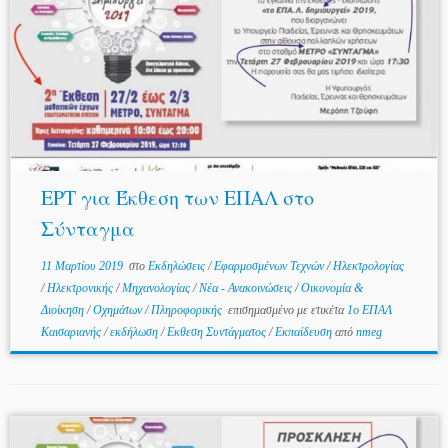
ΕΡΤ για Έκθεση των ΕΠΑΛ στο
Σύνταγμα
11 Μαρτίου 2019
στο
Εκδηλώσεις
/
Εφαρμοσμένων Τεχνών
/
Ηλεκτρολογίας
/
Ηλεκτρονικής
/
Μηχανολογίας
/
Νέα - Ανακοινώσεις
/
Οικονομία &
Διοίκηση
/
Οχημάτων
/
Πληροφορικής
επισημασμένο με ετικέτα
1ο ΕΠΑΛ
Καισαριανής
/
εκδήλωση
/
Εκθεση Συντάγματος
/
Εκπαίδευση
από
nmeg