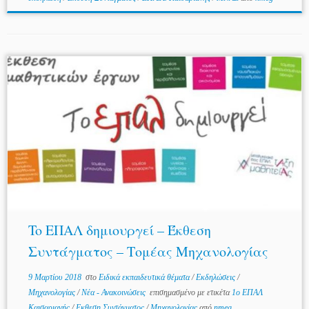
To ΕΠΑΛ δημιουργεί – Έκθεση
Συντάγματος – Τομέας Μηχανολογίας
9 Μαρτίου 2018
στο
Ειδικά εκπαιδευτικά θέματα
/
Εκδηλώσεις
/
Μηχανολογίας
/
Νέα - Ανακοινώσεις
επισημασμένο με ετικέτα
1ο ΕΠΑΛ
Καισαριανής
/
Εκθεση Συντάγματος
/
Μηχανολογίας
από
nmeg