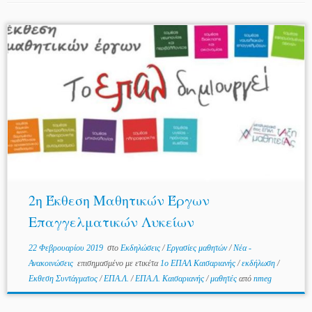
2η Έκθεση Μαθητικών Έργων
Επαγγελματικών Λυκείων
22 Φεβρουαρίου 2019
στο
Εκδηλώσεις
/
Εργασίες μαθητών
/
Νέα -
Ανακοινώσεις
επισημασμένο με ετικέτα
1ο ΕΠΑΛ Καισαριανής
/
εκδήλωση
/
Εκθεση Συντάγματος
/
ΕΠΑ.Λ.
/
ΕΠΑ.Λ. Καισαριανής
/
μαθητές
από
nmeg