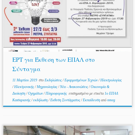
ΕΡΤ για Έκθεση των ΕΠΑΛ στο
Σύνταγμα
11 Μαρτίου 2019
στο
Εκδηλώσεις
/
Εφαρμοσμένων Τεχνών
/
Ηλεκτρολογίας
/
Ηλεκτρονικής
/
Μηχανολογίας
/
Νέα - Ανακοινώσεις
/
Οικονομία &
Διοίκηση
/
Οχημάτων
/
Πληροφορικής
επισημασμένο με ετικέτα
1ο ΕΠΑΛ
Καισαριανής
/
εκδήλωση
/
Εκθεση Συντάγματος
/
Εκπαίδευση
από
nmeg