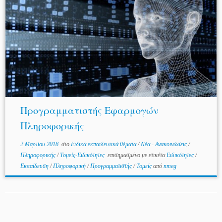
Προγραμματιστής Εφαρμογών
Πληροφορικής
2 Μαρτίου 2018
στο
Ειδικά εκπαιδευτικά θέματα
/
Νέα - Ανακοινώσεις
/
Πληροφορικής
/
Τομείς-Ειδικότητες
επισημασμένο με ετικέτα
Ειδικότητες
/
Εκπαίδευση
/
Πληροφορική
/
Προγραμματιστής
/
Τομείς
από
nmeg