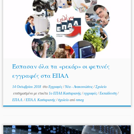
Έσπασαν όλα τα «ρεκόρ» οι φετινές
εγγραφές στα ΕΠΑΛ
14 Οκτωβρίου 2018
στο
Εγγραφές
/
Νέα - Ανακοινώσεις
/
Σχολείο
επισημασμένο με ετικέτα
1ο ΕΠΑΛ Καισαριανής
/
εγγραφές
/
Εκπαίδευση
/
ΕΠΑ.Λ.
/
ΕΠΑ.Λ. Καισαριανής
/
σχολείο
από
nmeg