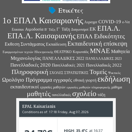
Ετικέτες
1ο ΕΠΑΛ Καισαριανής
COVID-19
Asperger
e-Vet
ΕΠΑ.Λ.
ΕΚ
Αιμοδοσία
Γ΄ Τάξη
Erasmus
Διαγωνισμοί
Β΄ Τάξη
ΕΠΑ.Λ. Καισαριανής
Ειδικότητες
ΕΠΑΛ
Εκπαιδευτική επίσκεψη
Εκθεση Συντάγματος
Εκπαίδευση
ΜΝΑΕ
Μαθητεία
ΘΕΑΤΡΙΚΟ
Κορωναϊός
Εφαρμοσμένων τεχνών
Ηλεκτρονικής
Μηχανολογίας
ΠΑΝΕΛΛΑΔΙΚΕΣ 2022
ΠΑΝΕΛΛΑΔΙΚΕΣ 2023
Πανελλαδικές 2020
Πανελλαδικές 2022
Πανελλαδικές 2021
Πληροφορική
Τομείς
ΣΧΟΛΕΣ ΣΤΡΑΤΙΩΤΙΚΕΣ
Ψυκτικός
εκδήλωση
Ωρολόγιο Πρόγραμμα
εγγραφές
εθνική γιορτή
εκπαιδευτικοί
εργασίες μαθητών
μάθημα
εργασίες μαθητών πληροφορικής
σχολείο
μαθητές
τάξη
πανελλαδικές