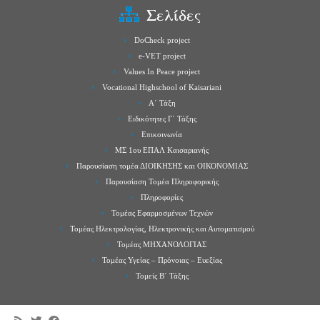
Σελίδες
DoCheck project
e-VET project
Values In Peace project
Vocational Highschool of Kaisariani
Α΄ Τάξη
Ειδικότητες Γ΄ Τάξης
Επικοινωνία
ΜΣ 1ου ΕΠΑΛ Καισαριανής
Παρουσίαση τομέα ΔΙΟΙΚΗΣΗΣ και ΟΙΚΟΝΟΜΙΑΣ
Παρουσίαση Τομέα Πληροφορικής
Πληροφορίες
Τομέας Εφαρμοσμένων Τεχνών
Τομέας Ηλεκτρολογίας, Ηλεκτρονικής και Αυτοματισμού
Τομέας ΜΗΧΑΝΟΛΟΓΙΑΣ
Τομέας Υγείας – Πρόνοιας – Ευεξίας
Τομείς Β΄ Τάξης