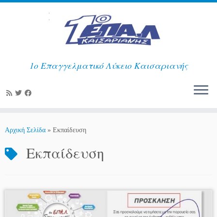
1ο Επαγγελματικό Λύκειο Καισαριανής
Μετάβαση
στο
Αρχική Σελίδα
»
Εκπαίδευση
περιεχόμενο
Εκπαίδευση