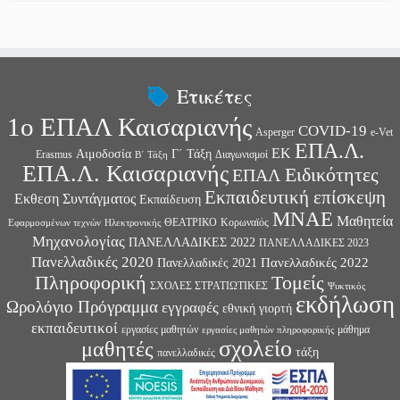
Ετικέτες
1ο ΕΠΑΛ Καισαριανής
COVID-19
Asperger
e-Vet
ΕΠΑ.Λ.
ΕΚ
Αιμοδοσία
Γ΄ Τάξη
Erasmus
Διαγωνισμοί
Β΄ Τάξη
ΕΠΑ.Λ. Καισαριανής
Ειδικότητες
ΕΠΑΛ
Εκπαιδευτική επίσκεψη
Εκθεση Συντάγματος
Εκπαίδευση
ΜΝΑΕ
Μαθητεία
ΘΕΑΤΡΙΚΟ
Κορωναϊός
Εφαρμοσμένων τεχνών
Ηλεκτρονικής
Μηχανολογίας
ΠΑΝΕΛΛΑΔΙΚΕΣ 2022
ΠΑΝΕΛΛΑΔΙΚΕΣ 2023
Πανελλαδικές 2020
Πανελλαδικές 2022
Πανελλαδικές 2021
Πληροφορική
Τομείς
ΣΧΟΛΕΣ ΣΤΡΑΤΙΩΤΙΚΕΣ
Ψυκτικός
εκδήλωση
Ωρολόγιο Πρόγραμμα
εγγραφές
εθνική γιορτή
εκπαιδευτικοί
εργασίες μαθητών
μάθημα
εργασίες μαθητών πληροφορικής
σχολείο
μαθητές
τάξη
πανελλαδικές