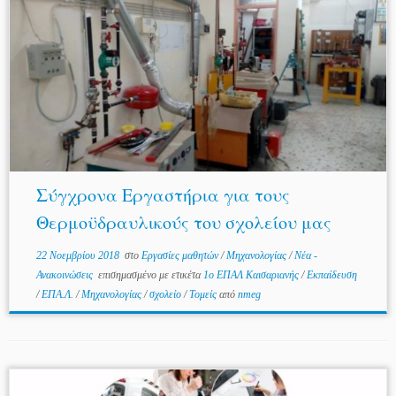
Σύγχρονα Εργαστήρια για τους
Θερμοϋδραυλικούς του σχολείου μας
22 Νοεμβρίου 2018
στο
Εργασίες μαθητών
/
Μηχανολογίας
/
Νέα -
Ανακοινώσεις
επισημασμένο με ετικέτα
1ο ΕΠΑΛ Καισαριανής
/
Εκπαίδευση
/
ΕΠΑ.Λ.
/
Μηχανολογίας
/
σχολείο
/
Τομείς
από
nmeg