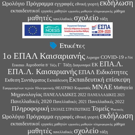
εκδήλωση
Ωρολόγιο Πρόγραμμα
εγγραφές
εθνική γιορτή
εκπαιδευτικοί
εργασίες μαθητών
μάθημα
εργασίες μαθητών πληροφορικής
σχολείο
μαθητές
τάξη
πανελλαδικές
Ετικέτες
1ο ΕΠΑΛ Καισαριανής
COVID-19
Asperger
e-Vet
ΕΠΑ.Λ.
ΕΚ
Αιμοδοσία
Γ΄ Τάξη
Erasmus
Διαγωνισμοί
Β΄ Τάξη
ΕΠΑ.Λ. Καισαριανής
Ειδικότητες
ΕΠΑΛ
Εκπαιδευτική επίσκεψη
Εκθεση Συντάγματος
Εκπαίδευση
ΜΝΑΕ
Μαθητεία
ΘΕΑΤΡΙΚΟ
Κορωναϊός
Εφαρμοσμένων τεχνών
Ηλεκτρονικής
Μηχανολογίας
ΠΑΝΕΛΛΑΔΙΚΕΣ 2022
ΠΑΝΕΛΛΑΔΙΚΕΣ 2023
Πανελλαδικές 2020
Πανελλαδικές 2022
Πανελλαδικές 2021
Πληροφορική
Τομείς
ΣΧΟΛΕΣ ΣΤΡΑΤΙΩΤΙΚΕΣ
Ψυκτικός
εκδήλωση
Ωρολόγιο Πρόγραμμα
εγγραφές
εθνική γιορτή
εκπαιδευτικοί
εργασίες μαθητών
μάθημα
εργασίες μαθητών πληροφορικής
σχολείο
μαθητές
τάξη
πανελλαδικές