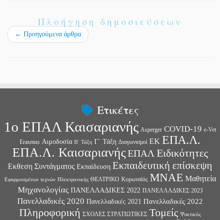
Πλοήγηση δημοσιεύσεων
←
Προηγούμενα άρθρα
Ετικέτες
1ο ΕΠΑΛ Καισαριανής
COVID-19
Asperger
e-Vet
ΕΠΑ.Λ.
ΕΚ
Αιμοδοσία
Γ΄ Τάξη
Erasmus
Διαγωνισμοί
Β΄ Τάξη
ΕΠΑ.Λ. Καισαριανής
Ειδικότητες
ΕΠΑΛ
Εκπαιδευτική επίσκεψη
Εκθεση Συντάγματος
Εκπαίδευση
ΜΝΑΕ
Μαθητεία
ΘΕΑΤΡΙΚΟ
Κορωναϊός
Εφαρμοσμένων τεχνών
Ηλεκτρονικής
Μηχανολογίας
ΠΑΝΕΛΛΑΔΙΚΕΣ 2022
ΠΑΝΕΛΛΑΔΙΚΕΣ 2023
Πανελλαδικές 2020
Πανελλαδικές 2022
Πανελλαδικές 2021
Πληροφορική
Τομείς
ΣΧΟΛΕΣ ΣΤΡΑΤΙΩΤΙΚΕΣ
Ψυκτικός