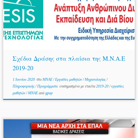
Σχέδια Δράσης στα πλαίσια της Μ.Ν.Α.Ε
2019-20
1 Ιουνίου 2020
στο
MNAE
/
Εργασίες μαθητών
/
Μηχανολογίας
/
Πληροφορικής
/
Προγράμματα
επισημασμένο με ετικέτα
2019-20
/
εργασίες
μαθητών
/
ΜΝΑΕ
από
gpap