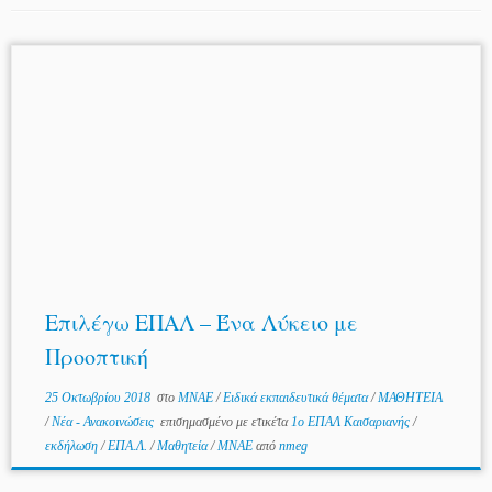
Επιλέγω ΕΠΑΛ – Ένα Λύκειο με
Προοπτική
25 Οκτωβρίου 2018
στο
MNAE
/
Ειδικά εκπαιδευτικά θέματα
/
ΜΑΘΗΤΕΙΑ
/
Νέα - Ανακοινώσεις
επισημασμένο με ετικέτα
1ο ΕΠΑΛ Καισαριανής
/
εκδήλωση
/
ΕΠΑ.Λ.
/
Μαθητεία
/
ΜΝΑΕ
από
nmeg