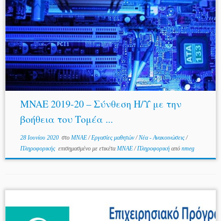
MNAE 2019-20 – Σύνθεση Η/Υ με την
βοήθεια του Τομέα ...
28 Ιουνίου 2020
στο
MNAE
/
Εργασίες μαθητών
/
Νέα - Ανακοινώσεις
/
Πληροφορικής
επισημασμένο με ετικέτα
ΜΝΑΕ
/
Πληροφορική
από
nmeg