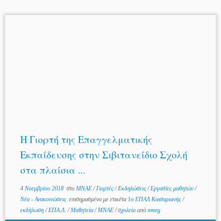
Η Γιορτή της Επαγγελματικής
Εκπαίδευσης στην Σιβιτανείδιο Σχολή
στα πλαίσια ...
4 Νοεμβρίου 2018
στο
MNAE
/
Γιορτές
/
Εκδηλώσεις
/
Εργασίες μαθητών
/
Νέα - Ανακοινώσεις
επισημασμένο με ετικέτα
1ο ΕΠΑΛ Καισαριανής
/
εκδήλωση
/
ΕΠΑ.Λ.
/
Μαθητεία
/
ΜΝΑΕ
/
σχολείο
από
nmeg