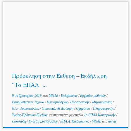
Πρόσκληση στην Έκθεση – Εκδήλωση
“Το ΕΠΑΛ ...
9 Φεβρουαρίου 2019
στο
MNAE
/
Εκδηλώσεις
/
Εργασίες μαθητών
/
Εφαρμοσμένων Τεχνών
/
Ηλεκτρολογίας
/
Ηλεκτρονικής
/
Μηχανολογίας
/
Νέα - Ανακοινώσεις
/
Οικονομία & Διοίκηση
/
Οχημάτων
/
Πληροφορικής
/
Υγείας-Πρόνοιας-Ευεξίας
επισημασμένο με ετικέτα
1ο ΕΠΑΛ Καισαριανής
/
εκδήλωση
/
Εκθεση Συντάγματος
/
ΕΠΑ.Λ. Καισαριανής
/
ΜΝΑΕ
από
nmeg