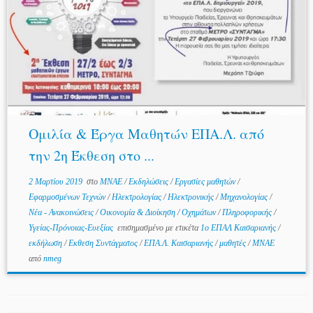
Ομιλία & Έργα Μαθητών ΕΠΑ.Λ. από
την 2η Έκθεση στο ...
2 Μαρτίου 2019
στο
MNAE
/
Εκδηλώσεις
/
Εργασίες μαθητών
/
Εφαρμοσμένων Τεχνών
/
Ηλεκτρολογίας
/
Ηλεκτρονικής
/
Μηχανολογίας
/
Νέα - Ανακοινώσεις
/
Οικονομία & Διοίκηση
/
Οχημάτων
/
Πληροφορικής
/
Υγείας-Πρόνοιας-Ευεξίας
επισημασμένο με ετικέτα
1ο ΕΠΑΛ Καισαριανής
/
εκδήλωση
/
Εκθεση Συντάγματος
/
ΕΠΑ.Λ. Καισαριανής
/
μαθητές
/
ΜΝΑΕ
από
nmeg