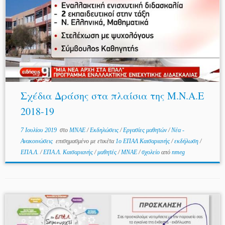
Σχέδια Δράσης στα πλαίσια της Μ.Ν.Α.Ε
2018-19
7 Ιουλίου 2019
στο
MNAE
/
Εκδηλώσεις
/
Εργασίες μαθητών
/
Νέα -
Ανακοινώσεις
επισημασμένο με ετικέτα
1ο ΕΠΑΛ Καισαριανής
/
εκδήλωση
/
ΕΠΑ.Λ.
/
ΕΠΑ.Λ. Καισαριανής
/
μαθητές
/
ΜΝΑΕ
/
σχολείο
από
nmeg