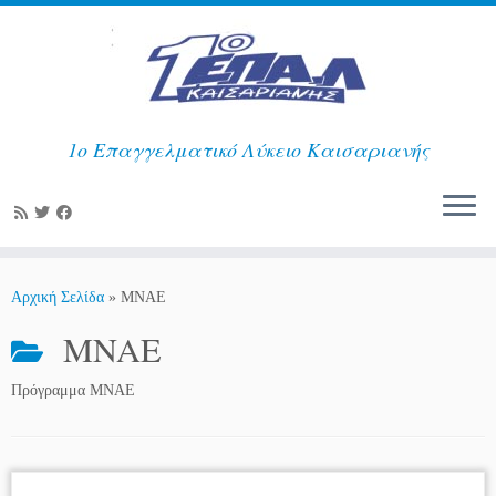
1ο Επαγγελματικό Λύκειο Καισαριανής
Μετάβαση
στο
Αρχική Σελίδα
»
MNAE
περιεχόμενο
MNAE
Πρόγραμμα ΜΝΑΕ