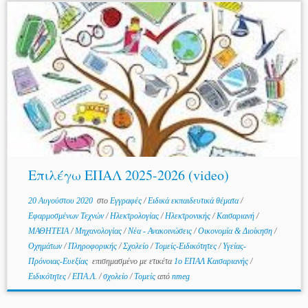
Επιλέγω ΕΠΑΛ 2025-2026 (video)
20 Αυγούστου 2020
στο
Εγγραφές
/
Ειδικά εκπαιδευτικά θέματα
/
Εφαρμοσμένων Τεχνών
/
Ηλεκτρολογίας
/
Ηλεκτρονικής
/
Καισαριανή
/
ΜΑΘΗΤΕΙΑ
/
Μηχανολογίας
/
Νέα - Ανακοινώσεις
/
Οικονομία & Διοίκηση
/
Οχημάτων
/
Πληροφορικής
/
Σχολείο
/
Τομείς-Ειδικότητες
/
Υγείας-
Πρόνοιας-Ευεξίας
επισημασμένο με ετικέτα
1ο ΕΠΑΛ Καισαριανής
/
Ειδικότητες
/
ΕΠΑ.Λ.
/
σχολείο
/
Τομείς
από
nmeg