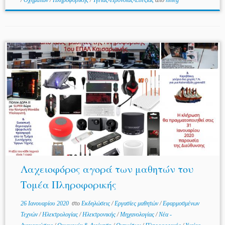
/
Οχημάτων
/
Πληροφορικής
/
Υγείας-Πρόνοιας-Ευεξίας
από
nmeg
Λαχειοφόρος αγορά των μαθητών του
Τομέα Πληροφορικής
26 Ιανουαρίου 2020
στο
Εκδηλώσεις
/
Εργασίες μαθητών
/
Εφαρμοσμένων
Τεχνών
/
Ηλεκτρολογίας
/
Ηλεκτρονικής
/
Μηχανολογίας
/
Νέα -