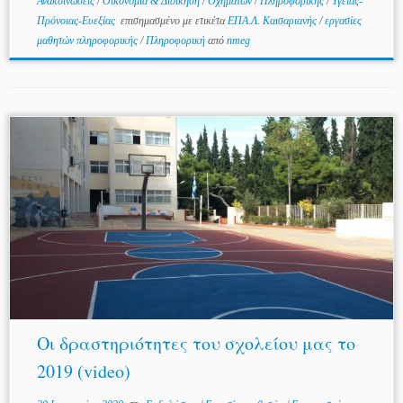
Ανακοινώσεις
/
Οικονομία & Διοίκηση
/
Οχημάτων
/
Πληροφορικής
/
Υγείας-
Πρόνοιας-Ευεξίας
επισημασμένο με ετικέτα
ΕΠΑ.Λ. Καισαριανής
/
εργασίες
μαθητών πληροφορικής
/
Πληροφορική
από
nmeg
Οι δραστηριότητες του σχολείου μας το
2019 (video)