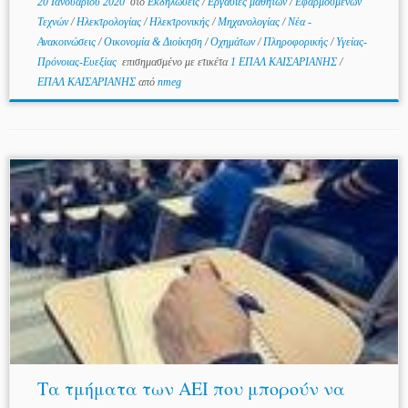
20 Ιανουαρίου 2020
στο
Εκδηλώσεις
/
Εργασίες μαθητών
/
Εφαρμοσμένων
Τεχνών
/
Ηλεκτρολογίας
/
Ηλεκτρονικής
/
Μηχανολογίας
/
Νέα -
Ανακοινώσεις
/
Οικονομία & Διοίκηση
/
Οχημάτων
/
Πληροφορικής
/
Υγείας-
Πρόνοιας-Ευεξίας
επισημασμένο με ετικέτα
1 ΕΠΑΛ ΚΑΙΣΑΡΙΑΝΗΣ
/
ΕΠΑΛ ΚΑΙΣΑΡΙΑΝΗΣ
από
nmeg
Τα τμήματα των ΑΕΙ που μπορούν να