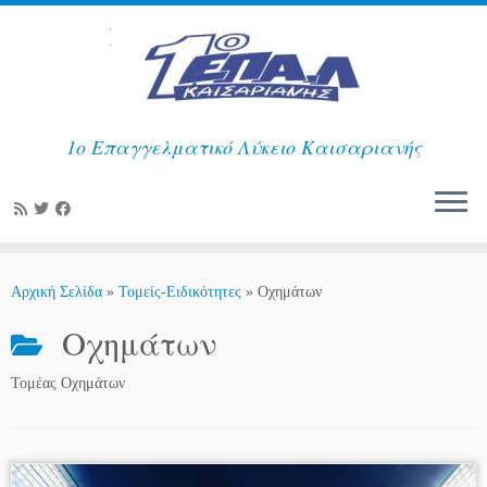
1ο Επαγγελματικό Λύκειο Καισαριανής
Μετάβαση
στο
Αρχική Σελίδα
»
Τομείς-Ειδικότητες
»
Οχημάτων
περιεχόμενο
Οχημάτων
Τομέας Οχημάτων