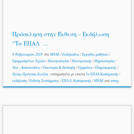
Πρόσκληση στην Έκθεση – Εκδήλωση
“Το ΕΠΑΛ ...
9 Φεβρουαρίου 2019
στο
MNAE
/
Εκδηλώσεις
/
Εργασίες μαθητών
/
Εφαρμοσμένων Τεχνών
/
Ηλεκτρολογίας
/
Ηλεκτρονικής
/
Μηχανολογίας
/
Νέα - Ανακοινώσεις
/
Οικονομία & Διοίκηση
/
Οχημάτων
/
Πληροφορικής
/
Υγείας-Πρόνοιας-Ευεξίας
επισημασμένο με ετικέτα
1ο ΕΠΑΛ Καισαριανής
/
εκδήλωση
/
Εκθεση Συντάγματος
/
ΕΠΑ.Λ. Καισαριανής
/
ΜΝΑΕ
από
nmeg