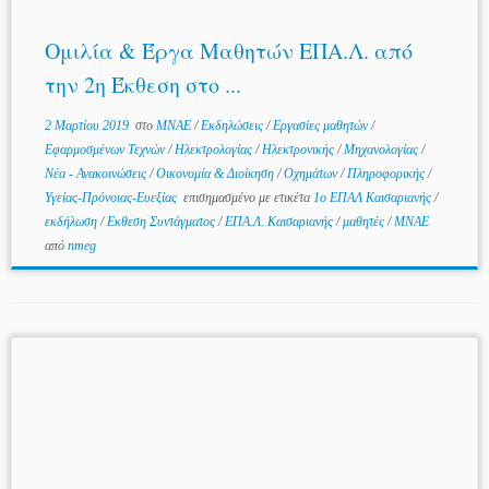
Ομιλία & Έργα Μαθητών ΕΠΑ.Λ. από
την 2η Έκθεση στο ...
2 Μαρτίου 2019
στο
MNAE
/
Εκδηλώσεις
/
Εργασίες μαθητών
/
Εφαρμοσμένων Τεχνών
/
Ηλεκτρολογίας
/
Ηλεκτρονικής
/
Μηχανολογίας
/
Νέα - Ανακοινώσεις
/
Οικονομία & Διοίκηση
/
Οχημάτων
/
Πληροφορικής
/
Υγείας-Πρόνοιας-Ευεξίας
επισημασμένο με ετικέτα
1ο ΕΠΑΛ Καισαριανής
/
εκδήλωση
/
Εκθεση Συντάγματος
/
ΕΠΑ.Λ. Καισαριανής
/
μαθητές
/
ΜΝΑΕ
από
nmeg