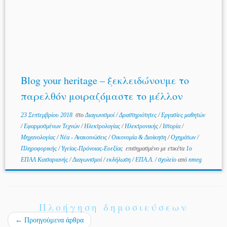
Blog your heritage – ξεκλειδώνουμε το
παρελθόν μοιραζόμαστε το μέλλον
23 Σεπτεμβρίου 2018
στο
Διαγωνισμοί
/
Δραστηριότητες
/
Εργασίες μαθητών
/
Εφαρμοσμένων Τεχνών
/
Ηλεκτρολογίας
/
Ηλεκτρονικής
/
Ιστορία
/
Μηχανολογίας
/
Νέα - Ανακοινώσεις
/
Οικονομία & Διοίκηση
/
Οχημάτων
/
Πληροφορικής
/
Υγείας-Πρόνοιας-Ευεξίας
επισημασμένο με ετικέτα
1ο
ΕΠΑΛ Καισαριανής
/
Διαγωνισμοί
/
εκδήλωση
/
ΕΠΑ.Λ.
/
σχολείο
από
nmeg
Πλοήγηση δημοσιεύσεων
←
Προηγούμενα άρθρα