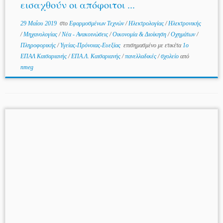
εισαχθούν οι απόφοιτοι ...
29 Μαΐου 2019
στο
Εφαρμοσμένων Τεχνών
/
Ηλεκτρολογίας
/
Ηλεκτρονικής
/
Μηχανολογίας
/
Νέα - Ανακοινώσεις
/
Οικονομία & Διοίκηση
/
Οχημάτων
/
Πληροφορικής
/
Υγείας-Πρόνοιας-Ευεξίας
επισημασμένο με ετικέτα
1ο
ΕΠΑΛ Καισαριανής
/
ΕΠΑ.Λ. Καισαριανής
/
πανελλαδικές
/
σχολείο
από
nmeg