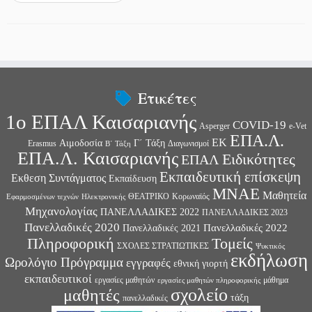
Ετικέτες
1ο ΕΠΑΛ Καισαριανής
COVID-19
Asperger
e-Vet
ΕΠΑ.Λ.
ΕΚ
Αιμοδοσία
Γ΄ Τάξη
Erasmus
Διαγωνισμοί
Β΄ Τάξη
ΕΠΑ.Λ. Καισαριανής
Ειδικότητες
ΕΠΑΛ
Εκπαιδευτική επίσκεψη
Εκθεση Συντάγματος
Εκπαίδευση
ΜΝΑΕ
Μαθητεία
ΘΕΑΤΡΙΚΟ
Κορωναϊός
Εφαρμοσμένων τεχνών
Ηλεκτρονικής
Μηχανολογίας
ΠΑΝΕΛΛΑΔΙΚΕΣ 2022
ΠΑΝΕΛΛΑΔΙΚΕΣ 2023
Πανελλαδικές 2020
Πανελλαδικές 2022
Πανελλαδικές 2021
Πληροφορική
Τομείς
ΣΧΟΛΕΣ ΣΤΡΑΤΙΩΤΙΚΕΣ
Ψυκτικός
εκδήλωση
Ωρολόγιο Πρόγραμμα
εγγραφές
εθνική γιορτή
εκπαιδευτικοί
εργασίες μαθητών
μάθημα
εργασίες μαθητών πληροφορικής
σχολείο
μαθητές
τάξη
πανελλαδικές