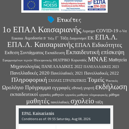
Ετικέτες
1ο ΕΠΑΛ Καισαριανής
COVID-19
Asperger
e-Vet
ΕΠΑ.Λ.
ΕΚ
Αιμοδοσία
Γ΄ Τάξη
Erasmus
Διαγωνισμοί
Β΄ Τάξη
ΕΠΑ.Λ. Καισαριανής
Ειδικότητες
ΕΠΑΛ
Εκπαιδευτική επίσκεψη
Εκθεση Συντάγματος
Εκπαίδευση
ΜΝΑΕ
Μαθητεία
ΘΕΑΤΡΙΚΟ
Κορωναϊός
Εφαρμοσμένων τεχνών
Ηλεκτρονικής
Μηχανολογίας
ΠΑΝΕΛΛΑΔΙΚΕΣ 2022
ΠΑΝΕΛΛΑΔΙΚΕΣ 2023
Πανελλαδικές 2020
Πανελλαδικές 2022
Πανελλαδικές 2021
Πληροφορική
Τομείς
ΣΧΟΛΕΣ ΣΤΡΑΤΙΩΤΙΚΕΣ
Ψυκτικός
εκδήλωση
Ωρολόγιο Πρόγραμμα
εγγραφές
εθνική γιορτή
εκπαιδευτικοί
εργασίες μαθητών
μάθημα
εργασίες μαθητών πληροφορικής
σχολείο
μαθητές
τάξη
πανελλαδικές