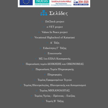
Σελίδες
DoCheck project
e-VET project
Values In Peace project
Vocational Highschool of Kaisariani
Α΄ Τάξη
Ειδικότητες Γ΄ Τάξης
Επικοινωνία
ΜΣ 1ου ΕΠΑΛ Καισαριανής
Παρουσίαση τομέα ΔΙΟΙΚΗΣΗΣ και ΟΙΚΟΝΟΜΙΑΣ
Παρουσίαση Τομέα Πληροφορικής
Πληροφορίες
Τομέας Εφαρμοσμένων Τεχνών
Τομέας Ηλεκτρολογίας, Ηλεκτρονικής και Αυτοματισμού
Τομέας ΜΗΧΑΝΟΛΟΓΙΑΣ
Τομέας Υγείας – Πρόνοιας – Ευεξίας
Τομείς Β΄ Τάξης