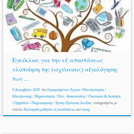
Εγκύκλιος για την εξ αποστάσεως
υλοποίηση της (ισχύουσας) αξιολόγησης
των ...
9 Δεκεμβρίου 2020
στο
Εφαρμοσμένων Τεχνών
/
Ηλεκτρολογίας
/
Ηλεκτρονικής
/
Μηχανολογίας
/
Νέα - Ανακοινώσεις
/
Οικονομία & Διοίκηση
/
Οχημάτων
/
Πληροφορικής
/
Υγείας-Πρόνοιας-Ευεξίας
επισημασμένο με
ετικέτα
Αξιολόγηση μαθητών εξ αποστασεως
από
nmeg