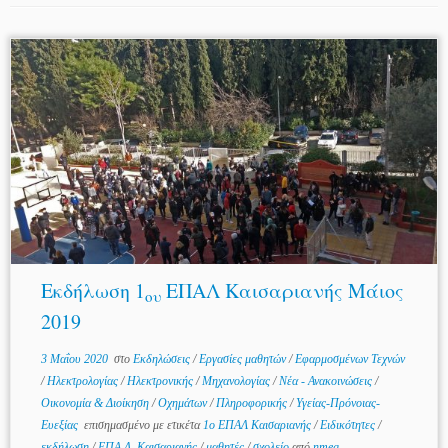
Εκδήλωση 1
ΕΠΑΛ Καισαριανής Μάιος
ου
2019
3 Μαΐου 2020
στο
Εκδηλώσεις
/
Εργασίες μαθητών
/
Εφαρμοσμένων Τεχνών
/
Ηλεκτρολογίας
/
Ηλεκτρονικής
/
Μηχανολογίας
/
Νέα - Ανακοινώσεις
/
Οικονομία & Διοίκηση
/
Οχημάτων
/
Πληροφορικής
/
Υγείας-Πρόνοιας-
Ευεξίας
επισημασμένο με ετικέτα
1ο ΕΠΑΛ Καισαριανής
/
Ειδικότητες
/
εκδήλωση
/
ΕΠΑ.Λ. Καισαριανής
/
μαθητές
/
σχολείο
από
nmeg