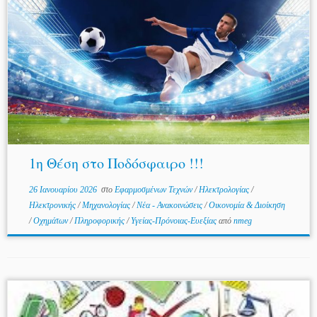
1η Θέση στο Ποδόσφαιρο !!!
26 Ιανουαρίου 2026
στο
Εφαρμοσμένων Τεχνών
/
Ηλεκτρολογίας
/
Ηλεκτρονικής
/
Μηχανολογίας
/
Νέα - Ανακοινώσεις
/
Οικονομία & Διοίκηση
/
Οχημάτων
/
Πληροφορικής
/
Υγείας-Πρόνοιας-Ευεξίας
από
nmeg