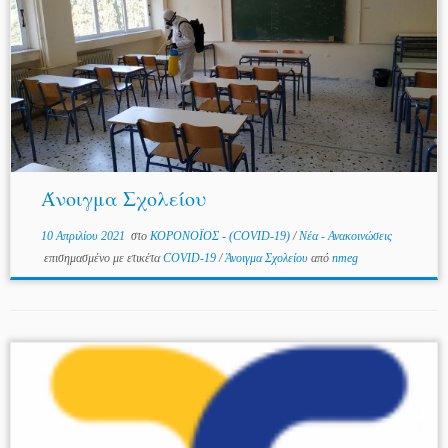
Άνοιγμα Σχολείου
10 Απριλίου 2021
στο
ΚΟΡΟΝΟΪΟΣ - (COVID-19)
/
Νέα - Ανακοινώσεις
επισημασμένο με ετικέτα
COVID-19
/
Άνοιγμα Σχολείου
από
nmeg