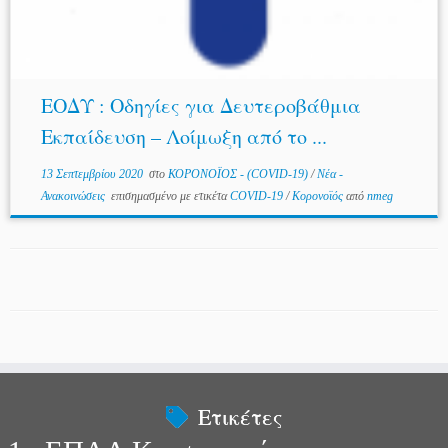
ΕΟΔΥ : Οδηγίες για Δευτεροβάθμια
Εκπαίδευση – Λοίμωξη από το ...
13 Σεπτεμβρίου 2020
στο
ΚΟΡΟΝΟΪΟΣ - (COVID-19)
/
Νέα -
Ανακοινώσεις
επισημασμένο με ετικέτα
COVID-19
/
Κορονοϊός
από
nmeg
Ετικέτες