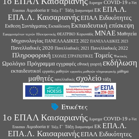
1ο ΕΠΑΛ Καισαριανής
COVID-19
Asperger
e-Vet
ΕΠΑ.Λ.
ΕΚ
Αιμοδοσία
Γ΄ Τάξη
Erasmus
Διαγωνισμοί
Β΄ Τάξη
ΕΠΑ.Λ. Καισαριανής
Ειδικότητες
ΕΠΑΛ
Εκπαιδευτική επίσκεψη
Εκθεση Συντάγματος
Εκπαίδευση
ΜΝΑΕ
Μαθητεία
ΘΕΑΤΡΙΚΟ
Κορωναϊός
Εφαρμοσμένων τεχνών
Ηλεκτρονικής
Μηχανολογίας
ΠΑΝΕΛΛΑΔΙΚΕΣ 2022
ΠΑΝΕΛΛΑΔΙΚΕΣ 2023
Πανελλαδικές 2020
Πανελλαδικές 2022
Πανελλαδικές 2021
Πληροφορική
Τομείς
ΣΧΟΛΕΣ ΣΤΡΑΤΙΩΤΙΚΕΣ
Ψυκτικός
εκδήλωση
Ωρολόγιο Πρόγραμμα
εγγραφές
εθνική γιορτή
εκπαιδευτικοί
εργασίες μαθητών
μάθημα
εργασίες μαθητών πληροφορικής
σχολείο
μαθητές
τάξη
πανελλαδικές
Ετικέτες
1ο ΕΠΑΛ Καισαριανής
COVID-19
Asperger
e-Vet
ΕΠΑ.Λ.
ΕΚ
Αιμοδοσία
Γ΄ Τάξη
Erasmus
Διαγωνισμοί
Β΄ Τάξη
ΕΠΑ.Λ. Καισαριανής
Ειδικότητες
ΕΠΑΛ