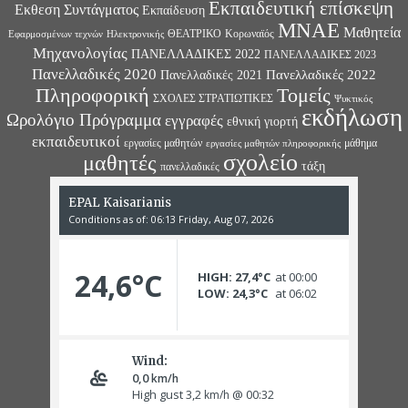
Εκπαιδευτική επίσκεψη
Εκθεση Συντάγματος
Εκπαίδευση
ΜΝΑΕ
Μαθητεία
ΘΕΑΤΡΙΚΟ
Κορωναϊός
Εφαρμοσμένων τεχνών
Ηλεκτρονικής
Μηχανολογίας
ΠΑΝΕΛΛΑΔΙΚΕΣ 2022
ΠΑΝΕΛΛΑΔΙΚΕΣ 2023
Πανελλαδικές 2020
Πανελλαδικές 2022
Πανελλαδικές 2021
Πληροφορική
Τομείς
ΣΧΟΛΕΣ ΣΤΡΑΤΙΩΤΙΚΕΣ
Ψυκτικός
εκδήλωση
Ωρολόγιο Πρόγραμμα
εγγραφές
εθνική γιορτή
εκπαιδευτικοί
εργασίες μαθητών
μάθημα
εργασίες μαθητών πληροφορικής
σχολείο
μαθητές
τάξη
πανελλαδικές