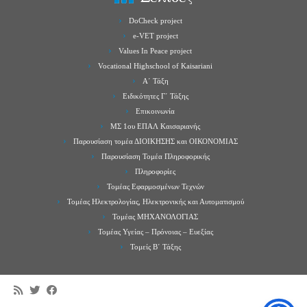
DoCheck project
e-VET project
Values In Peace project
Vocational Highschool of Kaisariani
Α΄ Τάξη
Ειδικότητες Γ΄ Τάξης
Επικοινωνία
ΜΣ 1ου ΕΠΑΛ Καισαριανής
Παρουσίαση τομέα ΔΙΟΙΚΗΣΗΣ και ΟΙΚΟΝΟΜΙΑΣ
Παρουσίαση Τομέα Πληροφορικής
Πληροφορίες
Τομέας Εφαρμοσμένων Τεχνών
Τομέας Ηλεκτρολογίας, Ηλεκτρονικής και Αυτοματισμού
Τομέας ΜΗΧΑΝΟΛΟΓΙΑΣ
Τομέας Υγείας – Πρόνοιας – Ευεξίας
Τομείς Β΄ Τάξης