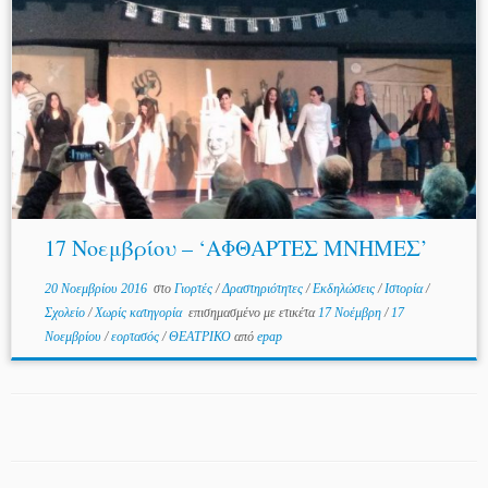
17 Νοεμβρίου – ‘ΑΦΘΑΡΤΕΣ ΜΝΗΜΕΣ’
20 Νοεμβρίου 2016
στο
Γιορτές
/
Δραστηριότητες
/
Εκδηλώσεις
/
Ιστορία
/
Σχολείο
/
Χωρίς κατηγορία
επισημασμένο με ετικέτα
17 Νοέμβρη
/
17
Νοεμβρίου
/
εορτασός
/
ΘΕΑΤΡΙΚΟ
από
epap