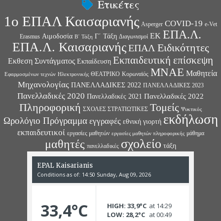
Ετικέτες
1ο ΕΠΑΛ Καισαριανής
COVID-19
Asperger
e-Vet
ΕΠΑ.Λ.
ΕΚ
Αιμοδοσία
Γ΄ Τάξη
Erasmus
Διαγωνισμοί
Β΄ Τάξη
ΕΠΑ.Λ. Καισαριανής
Ειδικότητες
ΕΠΑΛ
Εκπαιδευτική επίσκεψη
Εκθεση Συντάγματος
Εκπαίδευση
ΜΝΑΕ
Μαθητεία
ΘΕΑΤΡΙΚΟ
Κορωναϊός
Εφαρμοσμένων τεχνών
Ηλεκτρονικής
Μηχανολογίας
ΠΑΝΕΛΛΑΔΙΚΕΣ 2022
ΠΑΝΕΛΛΑΔΙΚΕΣ 2023
Πανελλαδικές 2020
Πανελλαδικές 2022
Πανελλαδικές 2021
Πληροφορική
Τομείς
ΣΧΟΛΕΣ ΣΤΡΑΤΙΩΤΙΚΕΣ
Ψυκτικός
εκδήλωση
Ωρολόγιο Πρόγραμμα
εγγραφές
εθνική γιορτή
εκπαιδευτικοί
εργασίες μαθητών
μάθημα
εργασίες μαθητών πληροφορικής
σχολείο
μαθητές
τάξη
πανελλαδικές