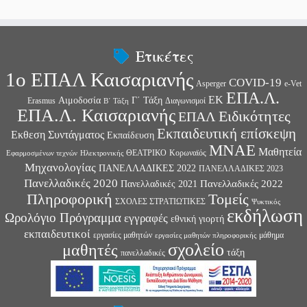
Ετικέτες
1ο ΕΠΑΛ Καισαριανής
COVID-19
Asperger
e-Vet
ΕΠΑ.Λ.
ΕΚ
Αιμοδοσία
Γ΄ Τάξη
Erasmus
Διαγωνισμοί
Β΄ Τάξη
ΕΠΑ.Λ. Καισαριανής
Ειδικότητες
ΕΠΑΛ
Εκπαιδευτική επίσκεψη
Εκθεση Συντάγματος
Εκπαίδευση
ΜΝΑΕ
Μαθητεία
ΘΕΑΤΡΙΚΟ
Κορωναϊός
Εφαρμοσμένων τεχνών
Ηλεκτρονικής
Μηχανολογίας
ΠΑΝΕΛΛΑΔΙΚΕΣ 2022
ΠΑΝΕΛΛΑΔΙΚΕΣ 2023
Πανελλαδικές 2020
Πανελλαδικές 2022
Πανελλαδικές 2021
Πληροφορική
Τομείς
ΣΧΟΛΕΣ ΣΤΡΑΤΙΩΤΙΚΕΣ
Ψυκτικός
εκδήλωση
Ωρολόγιο Πρόγραμμα
εγγραφές
εθνική γιορτή
εκπαιδευτικοί
εργασίες μαθητών
μάθημα
εργασίες μαθητών πληροφορικής
σχολείο
μαθητές
τάξη
πανελλαδικές