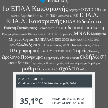
Ετικέτες
1ο ΕΠΑΛ Καισαριανής
COVID-19
Asperger
e-Vet
ΕΠΑ.Λ.
ΕΚ
Αιμοδοσία
Γ΄ Τάξη
Erasmus
Διαγωνισμοί
Β΄ Τάξη
ΕΠΑ.Λ. Καισαριανής
Ειδικότητες
ΕΠΑΛ
Εκπαιδευτική επίσκεψη
Εκθεση Συντάγματος
Εκπαίδευση
ΜΝΑΕ
Μαθητεία
ΘΕΑΤΡΙΚΟ
Κορωναϊός
Εφαρμοσμένων τεχνών
Ηλεκτρονικής
Μηχανολογίας
ΠΑΝΕΛΛΑΔΙΚΕΣ 2022
ΠΑΝΕΛΛΑΔΙΚΕΣ 2023
Πανελλαδικές 2020
Πανελλαδικές 2022
Πανελλαδικές 2021
Πληροφορική
Τομείς
ΣΧΟΛΕΣ ΣΤΡΑΤΙΩΤΙΚΕΣ
Ψυκτικός
εκδήλωση
Ωρολόγιο Πρόγραμμα
εγγραφές
εθνική γιορτή
εκπαιδευτικοί
εργασίες μαθητών
μάθημα
εργασίες μαθητών πληροφορικής
σχολείο
μαθητές
τάξη
πανελλαδικές