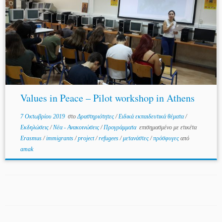
Values in Peace – Pilot workshop in Athens
7 Οκτωβρίου 2019
στο
Δραστηριότητες
/
Ειδικά εκπαιδευτικά θέματα
/
Εκδηλώσεις
/
Νέα - Ανακοινώσεις
/
Προγράμματα
επισημασμένο με ετικέτα
Erasmus
/
immigrants
/
project
/
refugees
/
μετανάστες
/
πρόσφυγες
από
amak