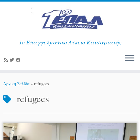
1ο Επαγγελματικό Λύκειο Καισαριανής
Μετάβαση
στο
Αρχική Σελίδα
»
refugees
περιεχόμενο
refugees