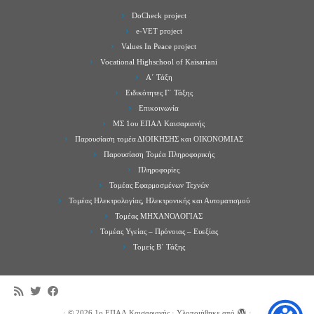
DoCheck project
e-VET project
Values In Peace project
Vocational Highschool of Kaisariani
Α΄ Τάξη
Ειδικότητες Γ΄ Τάξης
Επικοινωνία
ΜΣ 1ου ΕΠΑΛ Καισαριανής
Παρουσίαση τομέα ΔΙΟΙΚΗΣΗΣ και ΟΙΚΟΝΟΜΙΑΣ
Παρουσίαση Τομέα Πληροφορικής
Πληροφορίες
Τομέας Εφαρμοσμένων Τεχνών
Τομέας Ηλεκτρολογίας, Ηλεκτρονικής και Αυτοματισμού
Τομέας ΜΗΧΑΝΟΛΟΓΙΑΣ
Τομέας Υγείας – Πρόνοιας – Ευεξίας
Τομείς Β΄ Τάξης
·
© 2026
1ο ΕΠΑΛ Καισαριανής
·
Υλοποιήθηκε από
·