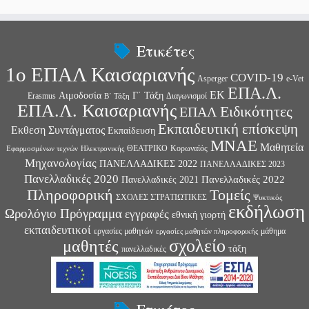
Ετικέτες
1ο ΕΠΑΛ Καισαριανής
COVID-19
Asperger
e-Vet
ΕΠΑ.Λ.
ΕΚ
Αιμοδοσία
Γ΄ Τάξη
Erasmus
Διαγωνισμοί
Β΄ Τάξη
ΕΠΑ.Λ. Καισαριανής
Ειδικότητες
ΕΠΑΛ
Εκπαιδευτική επίσκεψη
Εκθεση Συντάγματος
Εκπαίδευση
ΜΝΑΕ
Μαθητεία
ΘΕΑΤΡΙΚΟ
Κορωναϊός
Εφαρμοσμένων τεχνών
Ηλεκτρονικής
Μηχανολογίας
ΠΑΝΕΛΛΑΔΙΚΕΣ 2022
ΠΑΝΕΛΛΑΔΙΚΕΣ 2023
Πανελλαδικές 2020
Πανελλαδικές 2022
Πανελλαδικές 2021
Πληροφορική
Τομείς
ΣΧΟΛΕΣ ΣΤΡΑΤΙΩΤΙΚΕΣ
Ψυκτικός
εκδήλωση
Ωρολόγιο Πρόγραμμα
εγγραφές
εθνική γιορτή
εκπαιδευτικοί
εργασίες μαθητών
μάθημα
εργασίες μαθητών πληροφορικής
σχολείο
μαθητές
τάξη
πανελλαδικές