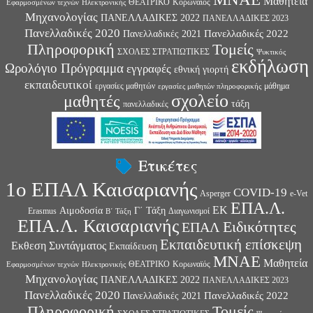
Μαθητεία
ΘΕΑΤΡΙΚΟ
Κορωναϊός
Εφαρμοσμένων τεχνών
Ηλεκτρονικής
Μηχανολογίας
ΠΑΝΕΛΛΑΔΙΚΕΣ 2022
ΠΑΝΕΛΛΑΔΙΚΕΣ 2023
Πανελλαδικές 2020
Πανελλαδικές 2022
Πανελλαδικές 2021
Πληροφορική
Τομείς
ΣΧΟΛΕΣ ΣΤΡΑΤΙΩΤΙΚΕΣ
Ψυκτικός
εκδήλωση
Ωρολόγιο Πρόγραμμα
εγγραφές
εθνική γιορτή
εκπαιδευτικοί
εργασίες μαθητών
μάθημα
εργασίες μαθητών πληροφορικής
σχολείο
μαθητές
τάξη
πανελλαδικές
Ετικέτες
1ο ΕΠΑΛ Καισαριανής
COVID-19
Asperger
e-Vet
ΕΠΑ.Λ.
ΕΚ
Αιμοδοσία
Γ΄ Τάξη
Erasmus
Διαγωνισμοί
Β΄ Τάξη
ΕΠΑ.Λ. Καισαριανής
Ειδικότητες
ΕΠΑΛ
Εκπαιδευτική επίσκεψη
Εκθεση Συντάγματος
Εκπαίδευση
ΜΝΑΕ
Μαθητεία
ΘΕΑΤΡΙΚΟ
Κορωναϊός
Εφαρμοσμένων τεχνών
Ηλεκτρονικής
Μηχανολογίας
ΠΑΝΕΛΛΑΔΙΚΕΣ 2022
ΠΑΝΕΛΛΑΔΙΚΕΣ 2023
Πανελλαδικές 2020
Πανελλαδικές 2022
Πανελλαδικές 2021
Πληροφορική
Τομείς