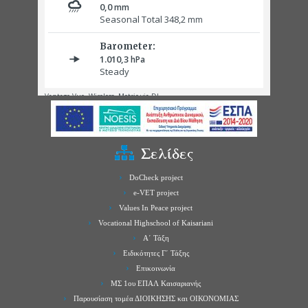
Σελίδες
DoCheck project
e-VET project
Values In Peace project
Vocational Highschool of Kaisariani
Α΄ Τάξη
Ειδικότητες Γ΄ Τάξης
Επικοινωνία
ΜΣ 1ου ΕΠΑΛ Καισαριανής
Παρουσίαση τομέα ΔΙΟΙΚΗΣΗΣ και ΟΙΚΟΝΟΜΙΑΣ