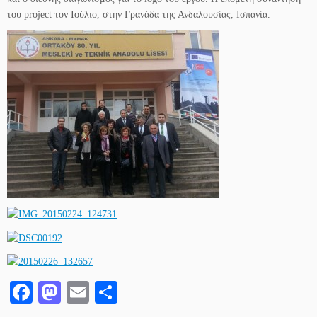
του project τον Ιούλιο, στην Γρανάδα της Ανδαλουσίας, Ισπανία.
Fa
M
E
Μ
ce
as
m
οι