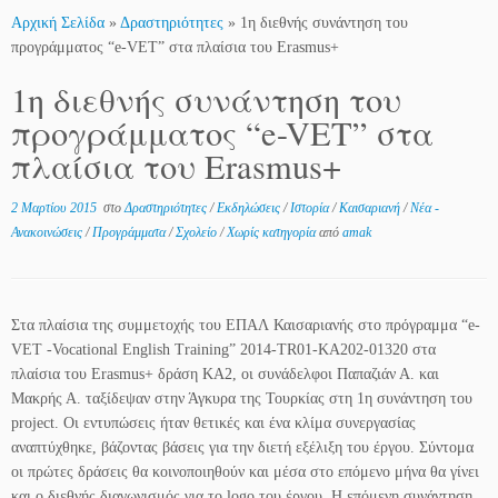
Αρχική Σελίδα
»
Δραστηριότητες
»
1η διεθνής συνάντηση του
προγράμματος “e-VET” στα πλαίσια του Erasmus+
1η διεθνής συνάντηση του
προγράμματος “e-VET” στα
πλαίσια του Erasmus+
2 Μαρτίου 2015
στο
Δραστηριότητες
/
Εκδηλώσεις
/
Ιστορία
/
Καισαριανή
/
Νέα -
Ανακοινώσεις
/
Προγράμματα
/
Σχολείο
/
Χωρίς κατηγορία
από
amak
Στα πλαίσια της συμμετοχής του ΕΠΑΛ Καισαριανής στο πρόγραμμα “e-
VET -Vocational English Training” 2014-TR01-KA202-01320 στα
πλαίσια του Erasmus+ δράση ΚΑ2, οι συνάδελφοι Παπαζιάν Α. και
Μακρής Α. ταξίδεψαν στην Άγκυρα της Τουρκίας στη 1η συνάντηση του
project. Οι εντυπώσεις ήταν θετικές και ένα κλίμα συνεργασίας
αναπτύχθηκε, βάζοντας βάσεις για την διετή εξέλιξη του έργου. Σύντομα
οι πρώτες δράσεις θα κοινοποιηθούν και μέσα στο επόμενο μήνα θα γίνει
και ο διεθνής διαγωνισμός για το logo του έργου. Η επόμενη συνάντηση